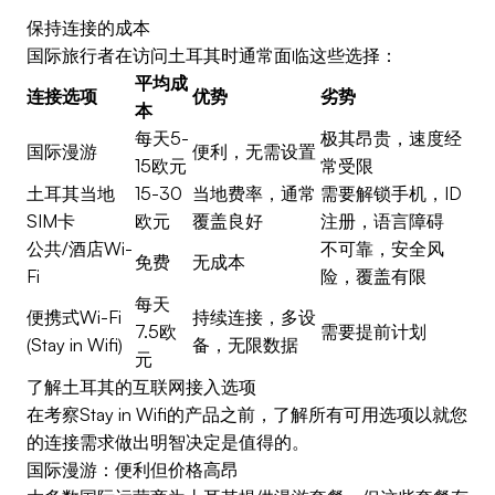
保持连接的成本
国际旅行者在访问土耳其时通常面临这些选择：
平均成
连接选项
优势
劣势
本
每天5-
极其昂贵，速度经
国际漫游
便利，无需设置
15欧元
常受限
土耳其当地
15-30
当地费率，通常
需要解锁手机，ID
SIM卡
欧元
覆盖良好
注册，语言障碍
公共/酒店Wi-
不可靠，安全风
免费
无成本
Fi
险，覆盖有限
每天
便携式Wi-Fi
持续连接，多设
7.5欧
需要提前计划
(Stay in Wifi)
备，无限数据
元
了解土耳其的互联网接入选项
在考察Stay in Wifi的产品之前，了解所有可用选项以就您
的连接需求做出明智决定是值得的。
国际漫游：便利但价格高昂