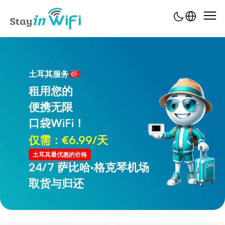
土耳其服务
租用您的
便携无限
口袋WiFi！
仅需：€6.99/天
土耳其最优惠的价格
24/7 萨比哈·格克琴机场
24/7 特拉布宗机场
取货与归还
取货与归还