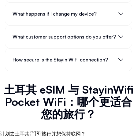
What happens if I change my device?
What customer support options do you offer?
How secure is the Stayin WiFi connection?
土耳其 eSIM 与 StayinWifi
Pocket WiFi：哪个更适合
您的旅行？
计划去土耳其 🇹🇷 旅行并想保持联网？