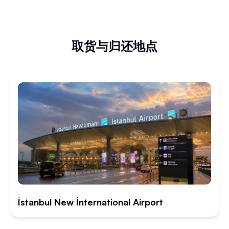
取货与归还地点
İstanbul New İnternational Airport