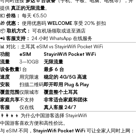
可同时连接
多达 6 台设备
（手机、平板、电脑、电视等），并
提供
真正的无限流量
。
💶
价格：
每天 €5.50
🎁
优惠：
使用优惠码
WELCOME
享受 20% 折扣
📦
取机方式：
可在机场领取或送至酒店
📲
客服支持：
24 小时 WhatsApp 在线服务
📊 对比：土耳其 eSIM vs StayinWifi Pocket WiFi
功能
eSIM
StayinWifi Pocket WiFi
流量
3–10GB
无限流量
设备数量
1 台
最多 6 台
速度
用完限速
稳定的 4G/5G 高速
安装
扫描二维码
即开即用 Plug & Play
覆盖范围
仅限城市
覆盖整个土耳其
家庭共享
不支持
非常适合家庭和团体
客服
仅在线
真人客服 24/7
👨‍👩‍👧‍👦 为什么中国游客选择 StayinWifi
中国游客喜欢方便和高性价比。
与 eSIM 不同，
StayinWifi Pocket WiFi
可让全家人同时上网：