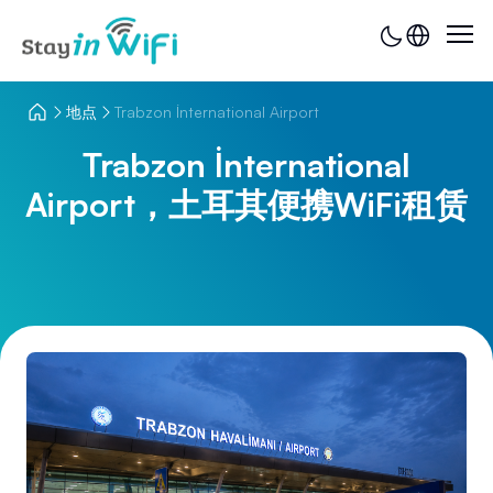
地点
Trabzon İnternational Airport
Trabzon İnternational
Airport，土耳其便携WiFi租赁