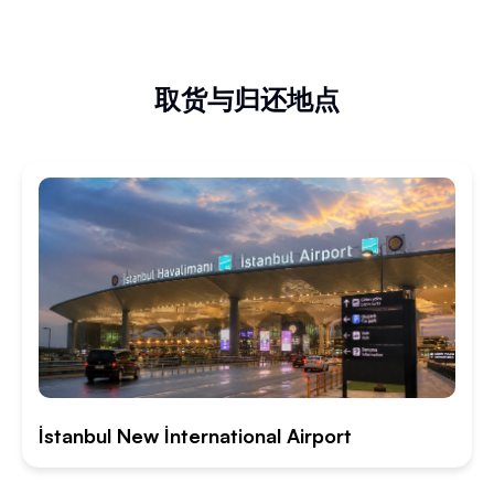
取货与归还地点
İstanbul New İnternational Airport