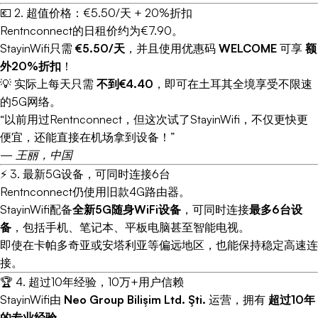
💶 2. 超值价格：€5.50/天 + 20%折扣
Rentnconnect的日租价约为€7.90。
StayinWifi只需
€5.50/天
，并且使用优惠码
WELCOME
可享
额
外20%折扣
！
💡 实际上每天只需
不到€4.40
，即可在土耳其全境享受不限速
的5G网络。
“以前用过Rentnconnect，但这次试了StayinWifi，不仅更快更
便宜，还能直接在机场拿到设备！”
—
王丽，中国
⚡ 3. 最新5G设备，可同时连接6台
Rentnconnect仍使用旧款4G路由器。
StayinWifi配备
全新5G随身WiFi设备
，可同时连接
最多6台设
备
，包括手机、笔记本、平板电脑甚至智能电视。
即使在卡帕多奇亚或安塔利亚等偏远地区，也能保持稳定高速连
接。
🏆 4. 超过10年经验，10万+用户信赖
StayinWifi由
Neo Group Bilişim Ltd. Şti.
运营，拥有
超过10年
的专业经验
。