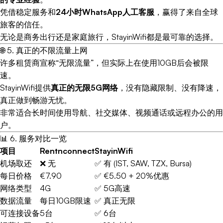
凭借稳定服务和
24小时WhatsApp人工客服
，赢得了来自全球
旅客的信任。
无论是商务出行还是家庭旅行，StayinWifi都是最可靠的选择。
🌐 5. 真正的不限流量上网
许多租赁商宣称“无限流量”，但实际上在使用10GB后会被限
速。
StayinWifi提供
真正的无限5G网络
，没有隐藏限制、没有降速，
真正做到畅游无忧。
非常适合长时间使用导航、社交媒体、视频通话或远程办公的用
户。
📊 6. 服务对比一览
项目
Rentnconnect
StayinWifi
机场取还
❌ 无
✅ 有 (IST, SAW, TZX, Bursa)
每日价格
€7.90
✅ €5.50 + 20%优惠
网络类型
4G
✅ 5G高速
数据流量
每日10GB限速
✅ 真正无限
可连接设备
5台
✅ 6台