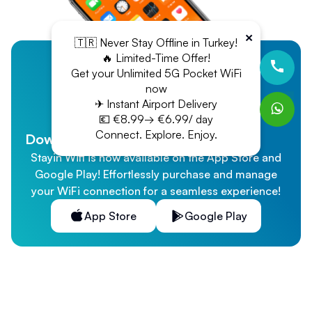
×
🇹🇷 Never Stay Offline in Turkey!
🔥 Limited-Time Offer!
Get your Unlimited 5G Pocket WiFi
now
✈ Instant Airport Delivery
💶 €8.99→ €6.99/ day
Connect. Explore. Enjoy.
Download Our App
Stayin Wifi is now available on the App Store and
Google Play! Effortlessly purchase and manage
your WiFi connection for a seamless experience!
App Store
Google Play