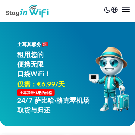
土耳其服务
租用您的
便携无限
口袋WiFi！
仅需：€6.99/天
土耳其最优惠的价格
24/7 萨比哈·格克琴机场
24/7 特拉布宗机场
取货与归还
取货与归还