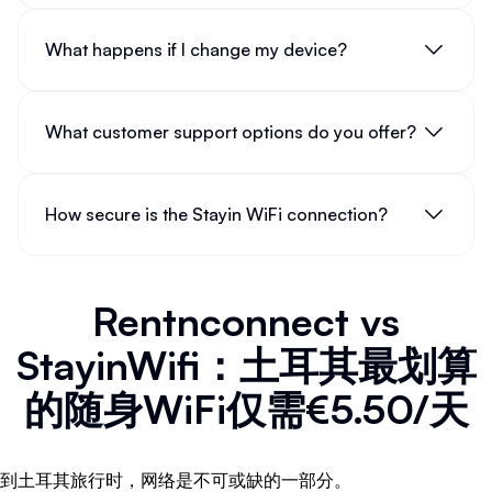
What happens if I change my device?
What customer support options do you offer?
How secure is the Stayin WiFi connection?
Rentnconnect vs
StayinWifi：土耳其最划算
的随身WiFi仅需€5.50/天
到土耳其旅行时，网络是不可或缺的一部分。