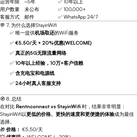
运营年限
~5年
✅ 10年以上
用户数量
未公布
✅ 100,000+
客服方式
邮件
✅ WhatsApp 24/7
💬 7. 为什么选择StayinWifi
✅ 唯一提供
机场取还
的WiFi服务
✅
€5.50/天 + 20%优惠(WELCOME)
✅
真正的5G无限流量网络
✅
10年以上经验，10万+客户信赖
✅
含充电宝和电源线
✅
24小时真人客服支持
🧭 8. 总结
在对比
Rentnconnect vs StayinWifi
时，结果非常明显：
StayinWifi以
更低的价格、更快的速度和更便捷的体验
成为最佳
选择。
🎁
价格：
€5.50/天
💥
优惠码：
WELCOME (–20%)