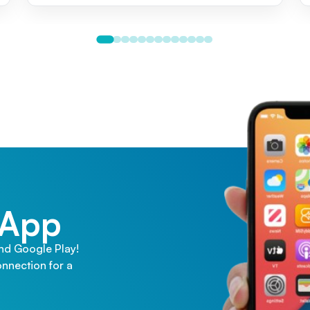
 App
and Google Play!
nnection for a