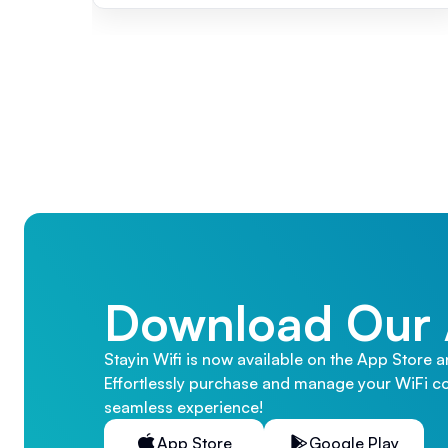
Download Our
Stayin Wifi is now available on the App Store 
Effortlessly purchase and manage your WiFi co
seamless experience!
App Store
Google Play