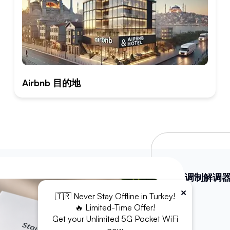
Airbnb 目的地
WiFi 调制解调
×
🇹🇷 Never Stay Offline in Turkey!
充电宝
🔥 Limited-Time Offer!
Get your Unlimited 5G Pocket WiFi