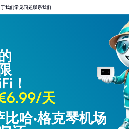
关于我们
常见问题
联系我们
的
限
Fi！
6.99/天
 萨比哈·格克琴机场
 特拉布宗机场