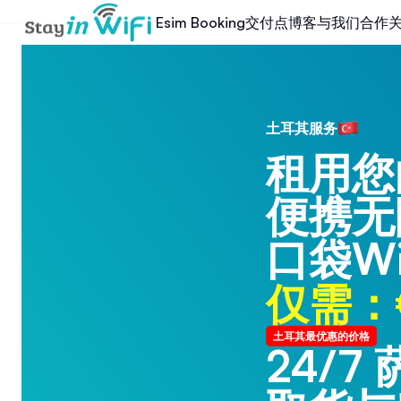
交付点
博客
与我们合作
Esim Booking
土耳其服务
租用您
便携无
口袋Wi
仅需：€
土耳其最优惠的价格
24/7
24/7