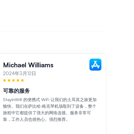
Michael Williams
Sar
2024年3月12日
202
可靠的服务
各地
StayInWifi 的便携式 WiFi 让我们的土耳其之旅更加
在我们土
愉快。我们在萨比哈·格克琴机场取到了设备，整个
口袋 
旅程中它都提供了强大的网络连接。服务非常可
所到之
靠，工作人员也很热心。强烈推荐。
非常礼
务。