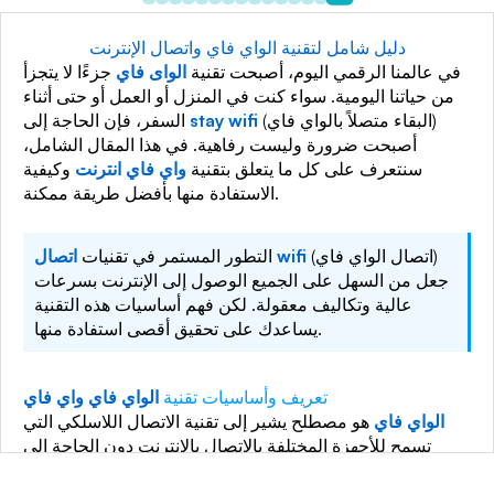
دليل شامل لتقنية الواي فاي واتصال الإنترنت
في عالمنا الرقمي اليوم، أصبحت تقنية
الواى فاي
جزءًا لا يتجزأ
من حياتنا اليومية. سواء كنت في المنزل أو العمل أو حتى أثناء
(البقاء متصلاً بالواي فاي)
stay wifi
السفر، فإن الحاجة إلى
أصبحت ضرورة وليست رفاهية. في هذا المقال الشامل،
سنتعرف على كل ما يتعلق بتقنية
واي فاي انترنت
وكيفية
الاستفادة منها بأفضل طريقة ممكنة.
(اتصال الواي فاي)
اتصال wifi
التطور المستمر في تقنيات
جعل من السهل على الجميع الوصول إلى الإنترنت بسرعات
عالية وتكاليف معقولة. لكن فهم أساسيات هذه التقنية
يساعدك على تحقيق أقصى استفادة منها.
تعريف وأساسيات تقنية
الواي فاي واي فاي
الواي فاي
هو مصطلح يشير إلى تقنية الاتصال اللاسلكي التي
تسمح للأجهزة المختلفة بالاتصال بالإنترنت دون الحاجة إلى
كابلات. تعتمد هذه التقنية على إرسال واستقبال البيانات عبر
موجات الراديو، وهي تعمل وفق معايير محددة تعرف باسم