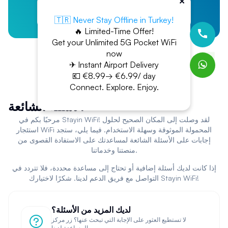
×
قياس سرعة الاتصال بالإنترنت
App Store
Google Play
تحديد أفضل قناة لإشارة الواي فاي
🇹🇷 Never Stay Offline in Turkey!
اكتشاف الشبكات المتاحة في المنطقة المحيطة
🔥 Limited-Time Offer!
تأمين الاتصال من خلال شبكات VPN
Get your Unlimited 5G Pocket WiFi
تحسين أداء الشبكة اللاسلكية
now
✈ Instant Airport Delivery
💶 €8.99→ €6.99/ day
خدمات
تأجير واي فاي محمول
للمسافرين
Connect. Explore. Enjoy.
أثناء السفر، قد تحتاج إلى خدمة
نت واي فاي
موثوقة دون تكبد
رسوم التجوال الباهظة. هنا تأتي أهمية خدمات
تأجير واي فاي
الأسئلة الشائعة
محمول
التي أصبحت متاحة في معظم وجهات السفر حول
مرحبًا بكم في Stayin WiFi! لقد وصلت إلى المكان الصحيح لحلول
العالم.
استئجار WiFi المحمولة الموثوقة وسهلة الاستخدام. فيما يلي، ستجد
إجابات على الأسئلة الشائعة لمساعدتك على الاستفادة القصوى من
هذه الأجهزة المحمولة توفر اتصالًا بالإنترنت عبر تقنية
واي اي
منصتنا وخدماتنا.
(الواي فاي) من خلال شبكات الجيل الرابع أو الخامس. يمكنك
الاستفادة من
الواي فاي
أثناء التنقل، سواء كنت في رحلة عمل
إذا كانت لديك أسئلة إضافية أو تحتاج إلى مساعدة محددة، فلا تتردد في
أو سياحة.
التواصل مع فريق الدعم لدينا. شكرًا لاختيارك Stayin WiFi!
، حيث يتم
sim wifi
المحمولة على تقنية
تعتمد أجهزة
واي فاي
تركيب شريحة اتصال محلية في الجهاز، مما يوفر وصولًا غير
لديك المزيد من الأسئلة؟
محدود إلى الإنترنت بتكلفة معقولة مقارنة برسوم التجوال
لا تستطيع العثور على الإجابة التي تبحث عنها؟ زر مركز
الدولي.
المساعدة لدينا.