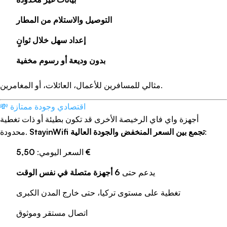
نظام iOS (iPhone/iPad)
1. افتح الإعدادات
التوصيل والاستلام من المطار
2. اضغط على "Wi-Fi"
3. فعّل الواي فاي من خلال تمرير المفتاح
إعداد سهل خلال ثوانٍ
4. اختر الشبكة المطلوبة
5. أدخل كلمة المرور عند الطلب
بدون وديعة أو رسوم مخفية
نظام Windows
مثالي للمسافرين للأعمال، العائلات، أو المغامرين.
1. انقر على رمز الشبكة في شريط المهام
2. اختر شبكة الواي فاي المتاحة
💸 اقتصادي وجودة ممتازة
3. حدد "الاتصال تلقائيًا" إذا كنت ترغب بذلك
أجهزة واي فاي الرخيصة الأخرى قد تكون بطيئة أو ذات تغطية
4. انقر على "اتصال"
:
StayinWifi تجمع بين السعر المنخفض والجودة العالية
محدودة.
5. أدخل مفتاح الأمان (كلمة المرور)
5,50 €
السعر اليومي:
أفضل أجهزة
مودم تركيا
لسرعات إنترنت عالية
تعتبر
مودم تركيا
(أجهزة المودم التركية) من بين الخيارات
يدعم حتى
6 أجهزة متصلة في نفس الوقت
الشائعة في منطقة الشرق الأوسط نظرًا لجودتها وسعرها
تغطية على مستوى تركيا، حتى خارج المدن الكبرى
المعقول. للحصول على أفضل تجربة
على الواي فاي
، يجب
اختيار جهاز مودم يدعم أحدث معايير الواي فاي (مثل Wi-Fi 6).
اتصال مستقر وموثوق
عند اختيار جهاز مودم لاستخدام
كيفية تشغيل الويفي
بشكل