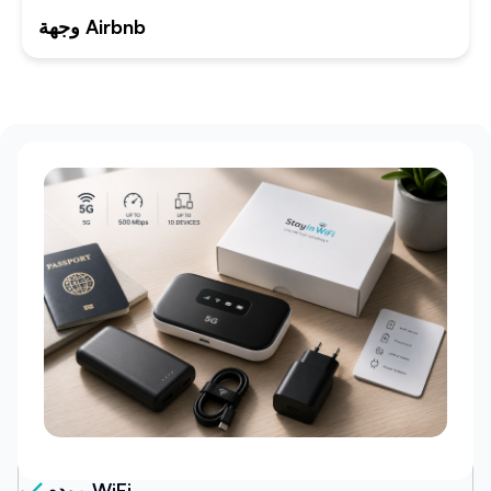
وجهة Airbnb
حزمتنا
مودم WiFi