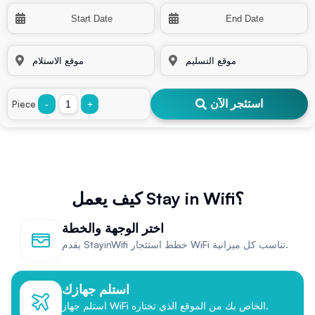
استئجر الآن
Piece
-
+
كيف يعمل Stay in Wifi؟
اختر الوجهة والخطة
يقدم StayinWifi خطط استئجار WiFi تناسب كل ميزانية.
استلم جهازك
استلم جهاز WiFi الخاص بك من الموقع الذي تختاره.