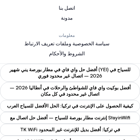
المنزل. أصبحت الحاجة إلى اتصال إنترنت موثوق أمرًا ضروريًا
اتصل بنا
لمواصلة التعليم والعمل.
مدونة
لضمان تجربة تعليمية فعالة عبر الإنترنت، يجب مراعاة العوامل
التالية:
معلومات
سرعة كافية للإنترنت (بحد أدنى 25 ميجابت في الثانية)
سياسة الخصوصية وملفات تعريف الارتباط
استقرار الاتصال وتقليل فترات الانقطاع
الشروط والأحكام
تغطية جيدة في جميع أنحاء المنزل
إمكانية اتصال عدة أجهزة في نفس الوقت
أفضل حل واي فاي في مطار بورصة يني شهير (YEI) للسياح في
تحديد أولويات حركة مرور البيانات للتطبيقات التعليمية
2026 – اتصال غير محدود فوري
أفضل بوكيت واي فاي للشواطئ والرحلات في أنطاليا 2026 –
للتعليم عن بعد من خلال
app wifi
يمكن تحسين أداء
اتصال غير محدود في كل مكان
استخدام موسعات النطاق أو أنظمة Mesh Wi-Fi لضمان
تغطية شاملة في المنزل، خاصة في المناطق البعيدة عن
كيفية الحصول على الإنترنت في تركيا: الحل الأفضل للسياح العرب
الراوتر الرئيسي.
إنترنت مطار بورصة للسياح – أفضل حل اتصال مع StayinWifi
TK WiFi في تركيا: أفضل بديل للإنترنت غير المحدود
take a wifi
تحسين أمان شبكات
(استخدام شبكة واي فاي)، يجب الاهتمام
take a wifi
عند