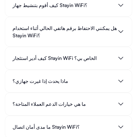
حلول مشاكل اتصال
واي فاي واي فاي واي فاي واي فاي واي
كيف أقوم بتنشيط جهاز Stayin WiFi؟
فاي
تواجه العديد من المشاكل عند استخدام
واي فاي واي فاي واي
؟ إليك بعض الحلول الشائعة:
فاي واي فاي واي فاي
هل يمكنني الاحتفاظ برقم هاتفي الحالي أثناء استخدام
Stayin WiFi؟
الحل
المشكلة
قرب جهازك من الراوتر أو استخدم موسع
ضعف إشارة
كيف أدير استئجار Stayin WiFi الخاص بي؟
نطاق الإشارة
الواي فاي
تحقق من سرعة الإنترنت لديك أو قم
الاتصال ببطء
بتغيير قناة الواي فاي
ماذا يحدث إذا غيرت جهازي؟
أعد تشغيل الراوتر أو تحقق من تحديثات
انقطاع الاتصال
البرامج الثابتة
المتكرر
ما هي خيارات الدعم العملاء المتاحة؟
تأكد من صحة كلمة المرور أو قم بنسيان
عدم القدرة
الشبكة ثم أعد الاتصال
على الاتصال
ما مدى أمان اتصال Stayin WiFi؟
البحث عن خدمات
واي فاي مجاني
واستخدامها بأمان