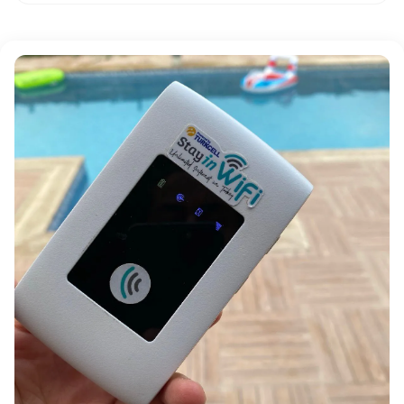
توفر العديد من الأماكن العامة خدمة
واي فاي مجاني
للزوار،
مثل المقاهي والمطاعم والمكتبات والمطارات. يمكنك الاستفادة
من هذه الخدمة لتوفير باقة بيانات هاتفك المحمول، لكن مع
الحذر من مخاطر الأمان.
للاستفادة من خدمات
واي فاي نت
المجانية بشكل آمن، اتبع هذه
النصائح:
استخدم شبكة VPN لتشفير بياناتك
تجنب الدخول إلى حساباتك المصرفية أو الحساسة
تأكد من اتصالك بالشبكة الرسمية للمكان وليس شبكة مزيفة
قم بتعطيل خاصية مشاركة الملفات على جهازك
قم بتحديث برامج مكافحة الفيروسات باستمرار
و4G/5G
فهم الفرق بين
الواي فاي الواي فاي الواي فاي
غالبًا ما يحدث خلط بين تقنيات
الواي فاي الواي فاي الواي فاي
وتقنيات الاتصال الخلوي مثل 4G و5G. في الواقع، هناك
اختلافات جوهرية بينهما:
الواي فاي الواي فاي
هو تقنية اتصال لاسلكي محلية، تعمل