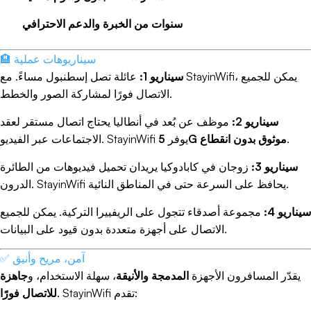
البلدان التي ستزورها، وتكلفة الإيجار اليومي.
سنوات من الخبرة والدعم الاحترافي
🏨 سيناريوهات عملية
مقارنة بين خدمات
واي فاي
و
باي فاي
سيناريو 1:
عائلة تصل إسطنبول مساءً. مع StayinWifi، يمكن للجميع
يتساءل البعض عن الفرق بين
واي فاي
و
باي فاي
. في الواقع،
باي فاي
هو مصطلح يستخدم أحيانًا للإشارة إلى خدمات الدفع
الاتصال فورًا لمشاركة الصور والخطط.
مقابل استخدام الواي فاي في بعض المناطق، مثل المطارات
سيناريو 2:
موظف عن بُعد في أنطاليا يحتاج اتصال مستقر لعقد
والفنادق.
.
5G موثوق بدون انقطاع
الاجتماعات عبر الفيديو. StayinWifi يوفر
على عكس خدمات
واي فاي مجاني
، تتطلب خدمات
باي فاي
عادةً دفع رسوم للوصول إلى الإنترنت، وغالبًا ما توفر سرعات
سيناريو 3:
زوجان في كابادوكيا يريدان تحميل فيديوهات من الطائرة
أعلى وأمانًا أفضل مقارنة بخدمات الواي فاي المجانية.
الدرون. StayinWifi يحافظ على السرعة حتى في المناطق النائية.
سيناريو 4:
مجموعة أصدقاء تتجول على الريفييرا التركية. يمكن للجميع
أفضل
عرض واي فاي
للمنازل والشركات
الاتصال على أجهزة متعددة بدون قيود على البيانات.
عند البحث عن
عرض واي فاي
مناسب لمنزلك أو شركتك، هناك
عدة عوامل يجب مراعاتها:
✅ آمن، مريح وأنيق
سرعة الإنترنت المقدمة (التحميل والرفع)
يقدّر المسافرون الأجهزة
المدمجة والأنيقة
، سهلة الاستخدام، و
جاهزة
حد استهلاك البيانات الشهري (محدود أو غير محدود)
. StayinWifi تقدم:
للاتصال فورًا
تكلفة الخدمة والعقد