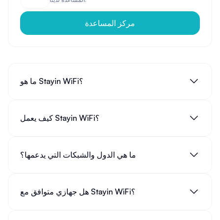
مركز المساعدة
نصيحة: عند اختيار خدمة
استئجار واي فاي محمول
، تأكد من
التحقق من تغطية الشبكة في وجهتك، وكذلك حدود استهلاك
البيانات وسرعة الاتصال.
ما هو Stayin WiFi؟
كيفية التحقق من توفر
عندك واي فاي
والاتصال بالشبكة
السؤال الشائع "
عندك واي فاي
؟" أصبح من الأسئلة الأولى التي
نطرحها عند زيارة مكان جديد. للتحقق من توفر
واي فا
(الواي
كيف يعمل Stayin WiFi؟
فاي) على جهازك الذكي أو الحاسوب المحمول، اتبع الخطوات
التالية:
افتح إعدادات جهازك
ما هي الدول والشبكات التي يدعمها؟
ابحث عن قسم الشبكات أو
تصال واي فاي
تأكد من تفعيل خاصية
فاي واي
(الواي فاي)
قم بعملية
تشغيل الواي فاي
إذا كانت غير مفعلة
هل جهازي متوافق مع Stayin WiFi؟
ستظهر قائمة بالشبكات المتاحة كاستجابة لـ
طلب واي فاي
اختر الشبكة المطلوبة وأدخل كلمة المرور إذا لزم الأمر