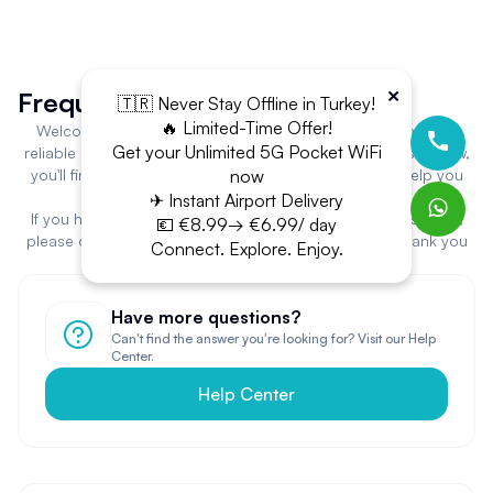
×
Frequently Asked Questions
🇹🇷 Never Stay Offline in Turkey!
🔥 Limited-Time Offer!
Welcome to Stayin WiFi! You've come to the right place for
Get your Unlimited 5G Pocket WiFi
reliable and user-friendly portable WiFi rental solutions. Below,
now
you'll find answers to frequently asked questions to help you
get the most out of our platform and services.
✈ Instant Airport Delivery
If you have additional questions or need specific assistance,
💶 €8.99→ €6.99/ day
please don't hesitate to contact our support team. Thank you
Connect. Explore. Enjoy.
for choosing Stayin WiFi!
Have more questions?
Can't find the answer you're looking for? Visit our Help
Center.
Help Center