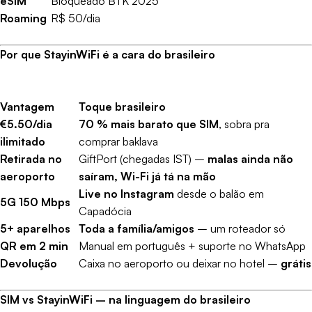
eSIM
Bloqueado BTK 2025
Roaming
R$ 50/dia
Por que StayinWiFi é a cara do brasileiro
Vantagem
Toque brasileiro
€5.50/dia
70 % mais barato que SIM
, sobra pra
ilimitado
comprar baklava
Retirada no
GiftPort (chegadas IST) –
malas ainda não
aeroporto
saíram, Wi-Fi já tá na mão
Live no Instagram
desde o balão em
5G 150 Mbps
Capadócia
5+ aparelhos
Toda a família/amigos
– um roteador só
QR em 2 min
Manual em português + suporte no WhatsApp
Devolução
Caixa no aeroporto ou deixar no hotel –
grátis
SIM vs StayinWiFi – na linguagem do brasileiro