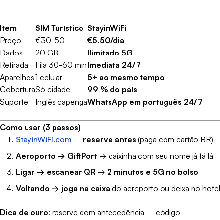
Item
SIM Turístico
StayinWiFi
Preço
€30-50
€5.50/dia
Dados
20 GB
Ilimitado 5G
Retirada
Fila 30-60 min
Imediata 24/7
Aparelhos
1 celular
5+ ao mesmo tempo
Cobertura
Só cidade
99 % do país
Suporte
Inglês capenga
WhatsApp em português 24/7
Como usar (3 passos)
StayinWiFi.com
–
reserve antes
(paga com cartão BR)
Aeroporto → GiftPort
→ caixinha com seu nome já tá lá
Ligar → escanear QR
→
2 minutos e 5G no bolso
Voltando → joga na caixa
do aeroporto ou deixa no hotel
Dica de ouro
: reserve com antecedência – código