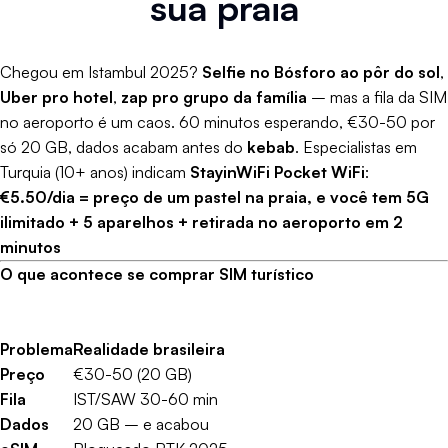
sua praia
Chegou em Istambul 2025?
Selfie no Bósforo ao pôr do sol
,
Uber pro hotel
,
zap pro grupo da família
– mas a fila da SIM
no aeroporto é um caos. 60 minutos esperando, €30-50 por
só 20 GB, dados acabam antes do
kebab
. Especialistas em
Turquia (10+ anos) indicam
StayinWiFi Pocket WiFi
:
€5.50/dia = preço de um pastel na praia, e você tem 5G
ilimitado + 5 aparelhos + retirada no aeroporto em 2
minutos
O que acontece se comprar SIM turístico
Problema
Realidade brasileira
Preço
€30-50 (20 GB)
Fila
IST/SAW 30-60 min
Dados
20 GB – e acabou