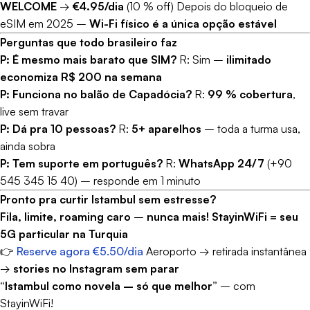
WELCOME
→
€4.95/dia
(10 % off) Depois do bloqueio de
eSIM em 2025 –
Wi-Fi físico é a única opção estável
Perguntas que todo brasileiro faz
P: É mesmo mais barato que SIM?
R: Sim –
ilimitado
economiza R$ 200 na semana
P: Funciona no balão de Capadócia?
R:
99 % cobertura
,
live sem travar
P: Dá pra 10 pessoas?
R:
5+ aparelhos
– toda a turma usa,
ainda sobra
P: Tem suporte em português?
R:
WhatsApp 24/7
(+90
545 345 15 40) – responde em 1 minuto
Pronto pra curtir Istambul sem estresse?
Fila, limite, roaming caro
–
nunca mais!
StayinWiFi = seu
5G particular na Turquia
👉
Reserve agora €5.50/dia
Aeroporto → retirada instantânea
→
stories no Instagram sem parar
“Istambul como novela – só que melhor”
– com
StayinWiFi!