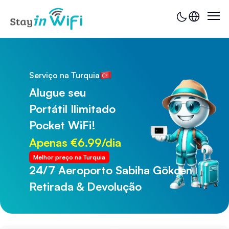
Serviço na Turquia
Alugue seu
Portátil Ilimitado
Pocket WiFi!
Apenas €6.99/dia
Melhor preço na Turquia
24/7 Aeroporto Sabiha Gökçen
24/7 Aeroporto de Trabzon
Retirada & Devolução
Retirada & Devolução