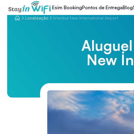
Esim Booking
Pontos de Entrega
Blog
Localização
İstanbul New İnternational Airport
Aluguel
New İnt