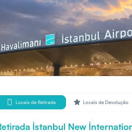
Locais de Retirada
Locais de Devolução
Retirada İstanbul New İnternation