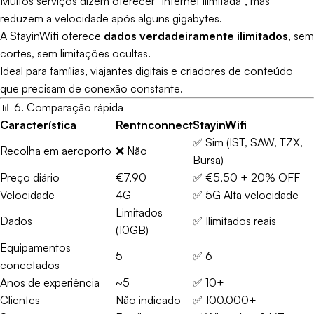
Muitos serviços dizem oferecer “internet ilimitada”, mas
reduzem a velocidade após alguns gigabytes.
A StayinWifi oferece
dados verdadeiramente ilimitados
, sem
cortes, sem limitações ocultas.
Ideal para famílias, viajantes digitais e criadores de conteúdo
que precisam de conexão constante.
📊 6. Comparação rápida
Característica
Rentnconnect
StayinWifi
✅ Sim (IST, SAW, TZX,
Recolha em aeroporto
❌ Não
Bursa)
Preço diário
€7,90
✅ €5,50 + 20% OFF
Velocidade
4G
✅ 5G Alta velocidade
Limitados
Dados
✅ Ilimitados reais
(10GB)
Equipamentos
5
✅ 6
conectados
Anos de experiência
~5
✅ 10+
Clientes
Não indicado
✅ 100.000+