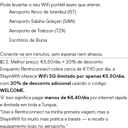
Pode levantar o seu WiFi portátil assim que aterrar:
Aeroporto Novo de Istambul (IST)
Aeroporto Sabiha Gökçen (SAW)
Aeroporto de Trabzon (TZX)
Escritório de Bursa
Conecte-se em minutos, sem esperas nem atrasos.
💶 2. Melhor preço: €5,50/dia + 20% de desconto
Enquanto Rentnconnect cobra cerca de €7,90 por dia, a
StayinWifi oferece
WiFi 5G ilimitado por apenas €5,50/dia
,
com
20% de desconto adicional
usando o código
WELCOME
.
💡 Isso significa pagar
menos de €4,40/dia
por internet rápida
e ilimitada em toda a Turquia.
“Usei a Rentnconnect na minha primeira viagem, mas a
StayinWifi foi muito mais prática e barata — e recebi o
equipamento logo no aeroporto.”