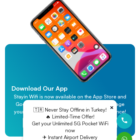
Download Our App
Stayin Wifi is now available on the App Store and
Google Play! Effortlessly purchase and manage
×
🇹🇷 Never Stay Offline in Turkey!
your WiFi connection for a seamless experience!
🔥 Limited-Time Offer!
App Store
Google Play
Get your Unlimited 5G Pocket WiFi
now
✈ Instant Airport Delivery