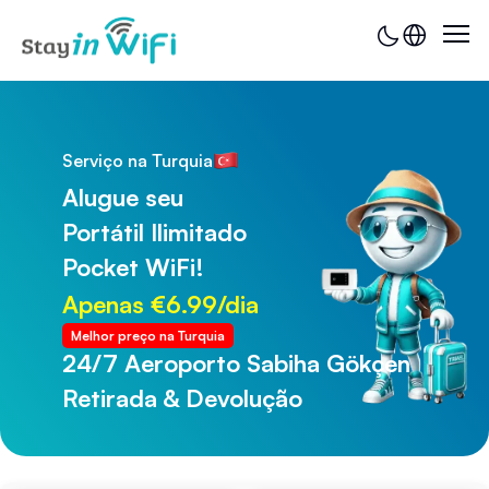
Serviço na Turquia
Alugue seu
Portátil Ilimitado
Pocket WiFi!
Apenas €6.99/dia
Melhor preço na Turquia
24/7 Aeroporto Sabiha Gökçen
24/7 Aeroporto de Trabzon
Retirada & Devolução
Retirada & Devolução