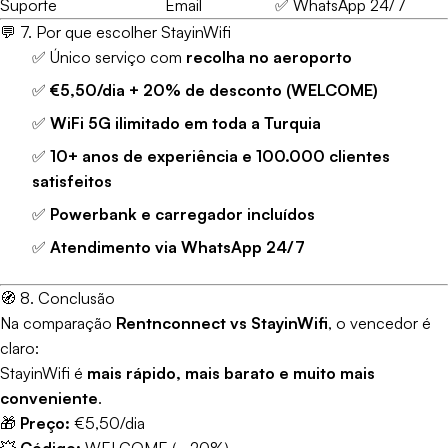
Suporte
Email
✅ WhatsApp 24/7
💬 7. Por que escolher StayinWifi
✅ Único serviço com
recolha no aeroporto
✅
€5,50/dia + 20% de desconto (WELCOME)
✅
WiFi 5G ilimitado em toda a Turquia
✅
10+ anos de experiência e 100.000 clientes
satisfeitos
✅
Powerbank e carregador incluídos
✅
Atendimento via WhatsApp 24/7
🧭 8. Conclusão
Na comparação
Rentnconnect vs StayinWifi
, o vencedor é
claro:
StayinWifi é
mais rápido, mais barato e muito mais
conveniente
.
🎁
Preço:
€5,50/dia
💥
Código:
WELCOME (–20%)