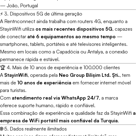
—
João, Portugal
⚡ 3. Dispositivos 5G de última geração
A Rentnconnect ainda trabalha com routers 4G, enquanto a
StayinWifi utiliza
os mais recentes dispositivos 5G
, capazes
de conectar
até 6 equipamentos ao mesmo tempo
—
smartphones, tablets, portáteis e até televisores inteligentes.
Mesmo em locais como a Capadócia ou Antalya, a conexão
permanece rápida e estável.
🏆 4. Mais de 10 anos de experiência e 100.000 clientes
A
StayinWifi
, operada pela
Neo Group Bilişim Ltd. Şti.
, tem
mais de
10 anos de experiência
em fornecer internet móvel
para turistas.
Com
atendimento real via WhatsApp 24/7
, a marca
oferece suporte humano, rápido e confiável.
Essa combinação de experiência e qualidade faz da StayinWifi
a
empresa de WiFi portátil mais confiável da Turquia
.
🌐 5. Dados realmente ilimitados