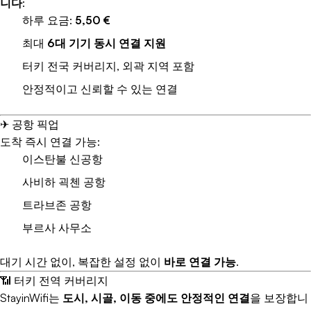
니다
:
하루 요금:
5,50 €
최대
6대 기기 동시 연결 지원
터키 전국 커버리지, 외곽 지역 포함
안정적이고 신뢰할 수 있는 연결
✈ 공항 픽업
도착 즉시 연결 가능:
이스탄불 신공항
사비하 괵첸 공항
트라브존 공항
부르사 사무소
대기 시간 없이, 복잡한 설정 없이
바로 연결 가능
.
📶 터키 전역 커버리지
StayinWifi는
도시, 시골, 이동 중에도 안정적인 연결
을 보장합니