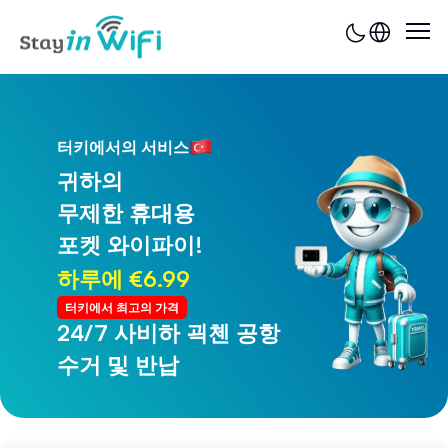
터키에서의 서비스
귀하의
무제한 휴대용
포켓 와이파이!
하루에 €6.99
터키에서 최고의 가격
24/7 사비하 괵첸 공항
24/7 트라브존 공항
수거 및 반납
수거 및 반납