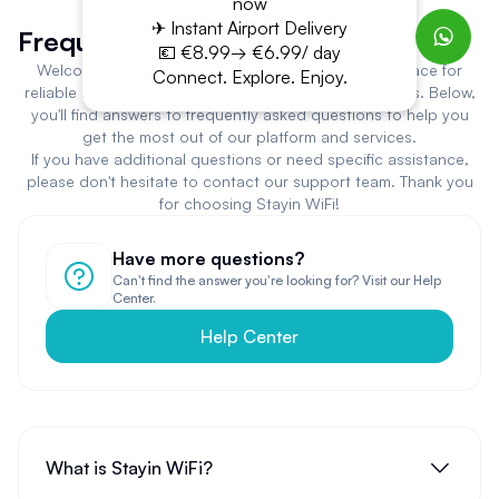
now
✈ Instant Airport Delivery
Frequently Asked Questions
💶 €8.99→ €6.99/ day
Welcome to Stayin WiFi! You've come to the right place for
Connect. Explore. Enjoy.
reliable and user-friendly portable WiFi rental solutions. Below,
you'll find answers to frequently asked questions to help you
get the most out of our platform and services.
If you have additional questions or need specific assistance,
please don't hesitate to contact our support team. Thank you
for choosing Stayin WiFi!
Have more questions?
Can't find the answer you're looking for? Visit our Help
Center.
Help Center
What is Stayin WiFi?