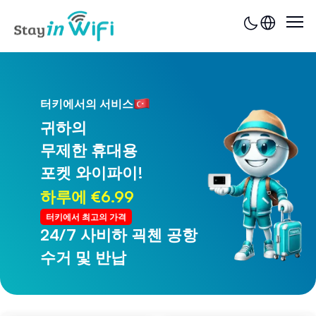
터키에서의 서비스
귀하의
무제한 휴대용
포켓 와이파이!
하루에 €6.99
터키에서 최고의 가격
24/7 사비하 괵첸 공항
24/7 트라브존 공항
수거 및 반납
수거 및 반납