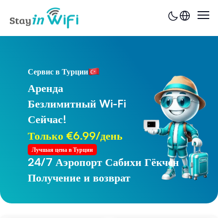
Сервис в Турции
Аренда
Безлимитный Wi-Fi
Сейчас!
Только €6.99/день
Лучшая цена в Турции
24/7 Аэропорт Сабихи Гёкчен
24/7 Аэропорт Трабзона
Получение и возврат
Получение и возврат