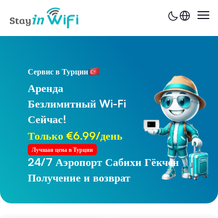
Сервис в Турции
Аренда
Безлимитный Wi-Fi
Сейчас!
Только €6.99/день
Лучшая цена в Турции
24/7 Аэропорт Сабихи Гёкчен
24/7 Аэропорт Трабзона
Получение и возврат
Получение и возврат