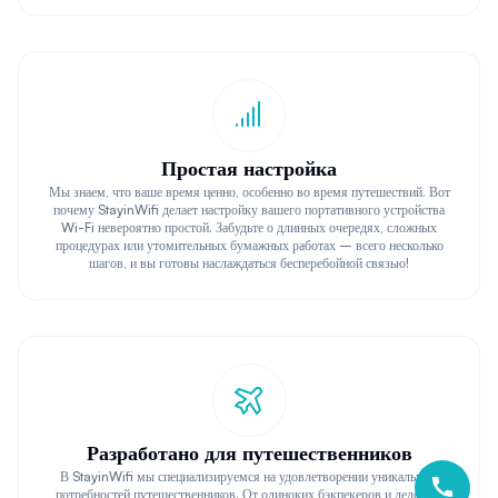
Простая настройка
Мы знаем, что ваше время ценно, особенно во время путешествий. Вот
почему StayinWifi делает настройку вашего портативного устройства
Wi-Fi невероятно простой. Забудьте о длинных очередях, сложных
процедурах или утомительных бумажных работах – всего несколько
шагов, и вы готовы наслаждаться бесперебойной связью!
Разработано для путешественников
В StayinWifi мы специализируемся на удовлетворении уникальных
потребностей путешественников. От одиноких бэкпекеров и деловых