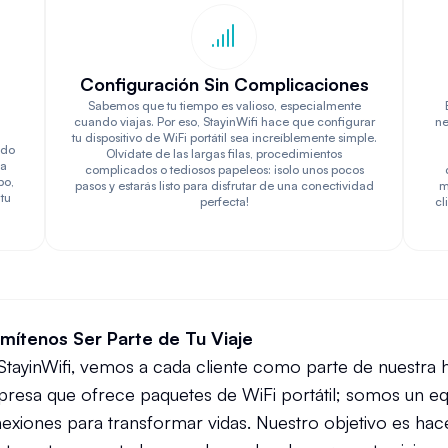
Configuración Sin Complicaciones
Sabemos que tu tiempo es valioso, especialmente
cuando viajas. Por eso, StayinWifi hace que configurar
ne
tu dispositivo de WiFi portátil sea increíblemente simple.
ado
Olvídate de las largas filas, procedimientos
ea
complicados o tediosos papeleos: ¡solo unos pocos
po,
pasos y estarás listo para disfrutar de una conectividad
m
tu
perfecta!
cl
mítenos Ser Parte de Tu Viaje
StayinWifi, vemos a cada cliente como parte de nuestra 
resa que ofrece paquetes de WiFi portátil; somos un eq
exiones para transformar vidas. Nuestro objetivo es hace