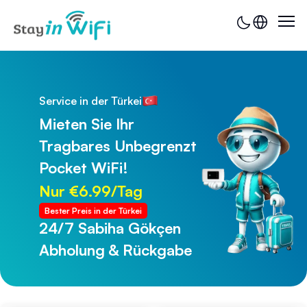
Service in der Türkei
Mieten Sie Ihr
Tragbares Unbegrenzt
Pocket WiFi!
Nur €6.99/Tag
Bester Preis in der Türkei
24/7 Sabiha Gökçen
24/7 Trabzon Flughafen
Abholung & Rückgabe
Abholung & Rückgabe