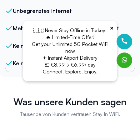
Unbegrenztes Internet
×
Mehrere Verbindungen von einem Gerät
🇹🇷 Never Stay Offline in Turkey!
🔥 Limited-Time Offer!
Get your Unlimited 5G Pocket WiFi
Kein Datenlimit
now
✈ Instant Airport Delivery
Kein Kontingent
💶 €8.99→ €6.99/ day
Connect. Explore. Enjoy.
Was unsere Kunden sagen
Tausende von Kunden vertrauen Stay In WiFi.