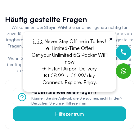
Häufig gestellte Fragen
Willkommen bei Stayin WiFi! Sie sind hier genau richtig für
zuverlässige und benutzerfreundliche Lösungen zur Miete von
×
tragbarem WiFi. Unten finden Sie Antworten auf häufig gestellte
🇹🇷 Never Stay Offline in Turkey!
Fragen, die Ihnen helfen, das Beste aus unserer Plattform und
🔥 Limited-Time Offer!
unseren Dienstleistungen herauszuholen.
Get your Unlimited 5G Pocket WiFi
Wenn Sie weitere Fragen haben oder spezielle Unterstützung
now
benötigen, zögern Sie bitte nicht, sich an unser Support-Team
✈ Instant Airport Delivery
zu wenden. Vielen Dank, dass Sie sich für Stayin WiFi
💶 €8.99→ €6.99/ day
entschieden haben!
Connect. Explore. Enjoy.
Haben Sie weitere Fragen?
Können Sie die Antwort, die Sie suchen, nicht finden?
Besuchen Sie unser Hilfezentrum.
Hilfezentrum