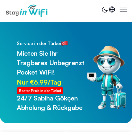
Service in der Türkei
Mieten Sie Ihr
Tragbares Unbegrenzt
Pocket WiFi!
Nur €6.99/Tag
Bester Preis in der Türkei
24/7 Sabiha Gökçen
24/7 Trabzon Flughafen
Abholung & Rückgabe
Abholung & Rückgabe