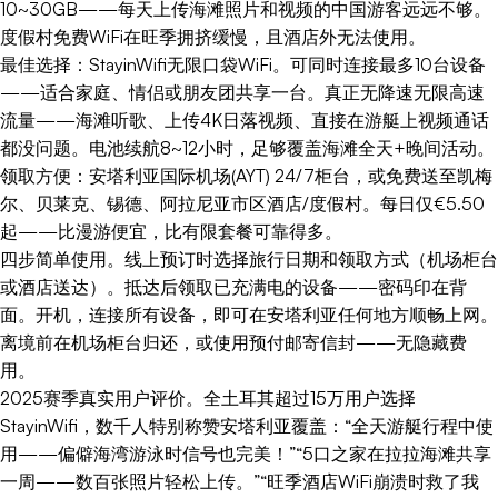
10~30GB——每天上传海滩照片和视频的中国游客远远不够。
度假村免费WiFi在旺季拥挤缓慢，且酒店外无法使用。
最佳选择：StayinWifi无限口袋WiFi。可同时连接最多10台设备
——适合家庭、情侣或朋友团共享一台。真正无降速无限高速
流量——海滩听歌、上传4K日落视频、直接在游艇上视频通话
都没问题。电池续航8~12小时，足够覆盖海滩全天+晚间活动。
领取方便：安塔利亚国际机场(AYT) 24/7柜台，或免费送至凯梅
尔、贝莱克、锡德、阿拉尼亚市区酒店/度假村。每日仅€5.50
起——比漫游便宜，比有限套餐可靠得多。
四步简单使用。线上预订时选择旅行日期和领取方式（机场柜台
或酒店送达）。抵达后领取已充满电的设备——密码印在背
面。开机，连接所有设备，即可在安塔利亚任何地方顺畅上网。
离境前在机场柜台归还，或使用预付邮寄信封——无隐藏费
用。
2025赛季真实用户评价。全土耳其超过15万用户选择
StayinWifi，数千人特别称赞安塔利亚覆盖：“全天游艇行程中使
用——偏僻海湾游泳时信号也完美！”“5口之家在拉拉海滩共享
一周——数百张照片轻松上传。”“旺季酒店WiFi崩溃时救了我