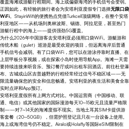
覆盖海滩或游艇行程期间。海上或偏僻海湾的手机信号会变弱。
正因如此，有经验的旅行者会为安塔利亚度假专门选择
无限口袋
WiFi
。StayinWifi的便携热点凭借Turkcell顶级网络，在整个安塔
利亚地区——从机场到奥林波斯、锡德、阿拉尼亚，甚至热门
游艇行程中的海上——提供强劲5G覆盖。
为什么2026年中国游客去安塔利亚必须用口袋WiFi。游艇游和
传统木船（gulet）巡游是最受欢迎的项目，但远离海岸后普通
手机信号会减弱。有了口袋WiFi，您可以在游泳停靠时直播、在
上层甲板分享视频，或在探索小岛时使用导航App。海滩一天需
要持续连接来听音乐、预订餐厅或叫出租车回酒店。前往杜登瀑
布、古城或山区吉普越野的行程经常经过信号不稳区域——无
限流量确保您的安全和信息畅通。安塔利亚的夜生活和美食全靠
实时点评和App预订。
安塔利亚度假所有上网方式对比。中国运营商（中国移动、联
通、电信）或其他国家的国际漫游每天10~15欧元且流量严格限
制——对7~14天的海滩度假不现实。当地土耳其SIM卡提供游
客套餐（20~50GB），但需护照登记且只在一台设备上使用。
海上或海湾信号仍不稳定。Airalo或Holafly等国际eSIM限制在