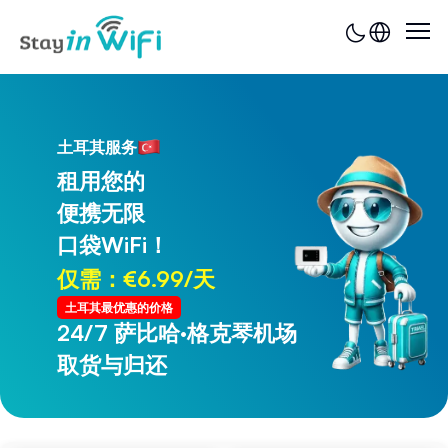
土耳其服务
租用您的
便携无限
口袋WiFi！
仅需：€6.99/天
土耳其最优惠的价格
24/7 萨比哈·格克琴机场
24/7 特拉布宗机场
取货与归还
取货与归还