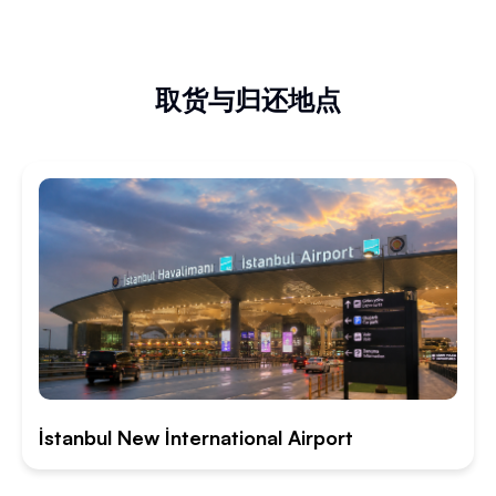
取货与归还地点
İstanbul New İnternational Airport