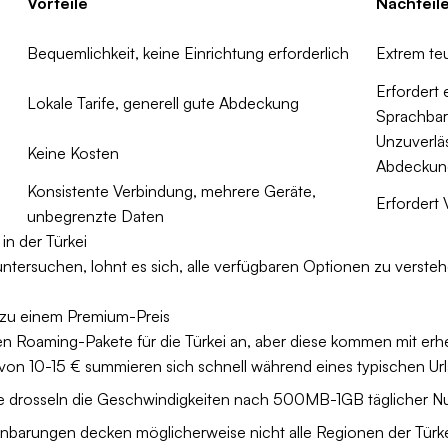
Vorteile
Nachteil
Bequemlichkeit, keine Einrichtung erforderlich
Extrem te
Erfordert 
Lokale Tarife, generell gute Abdeckung
Sprachbar
Unzuverläs
Keine Kosten
Abdeckun
Konsistente Verbindung, mehrere Geräte,
Erfordert
unbegrenzte Daten
in der Türkei
untersuchen, lohnt es sich, alle verfügbaren Optionen zu verste
 zu einem Premium-Preis
ten Roaming-Pakete für die Türkei an, aber diese kommen mit erh
 von 10-15 € summieren sich schnell während eines typischen Ur
äne drosseln die Geschwindigkeiten nach 500MB-1GB täglicher N
nbarungen decken möglicherweise nicht alle Regionen der Türke