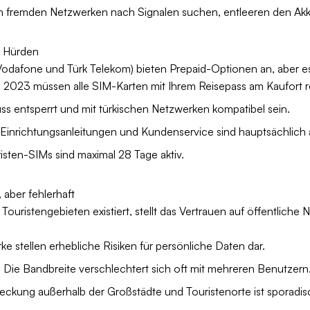
 in fremden Netzwerken nach Signalen suchen, entleeren den Akk
t Hürden
, Vodafone und Türk Telekom) bieten Prepaid-Optionen an, aber e
b 2023 müssen alle SIM-Karten mit Ihrem Reisepass am Kaufort re
uss entsperrt und mit türkischen Netzwerken kompatibel sein.
 Einrichtungsanleitungen und Kundenservice sind hauptsächlich a
isten-SIMs sind maximal 28 Tage aktiv.
aber fehlerhaft
uristengebieten existiert, stellt das Vertrauen auf öffentlic
e stellen erhebliche Risiken für persönliche Daten dar.
: Die Bandbreite verschlechtert sich oft mit mehreren Benutzern
eckung außerhalb der Großstädte und Touristenorte ist sporadis