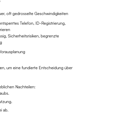
e
uer, oft gedrosselte Geschwindigkeiten
entsperrtes Telefon, ID-Registrierung,
rieren
sig, Sicherheitsrisiken, begrenzte
g
 Vorausplanung
hen, um eine fundierte Entscheidung über
eblichen Nachteilen:
laubs.
utzung.
i ab.