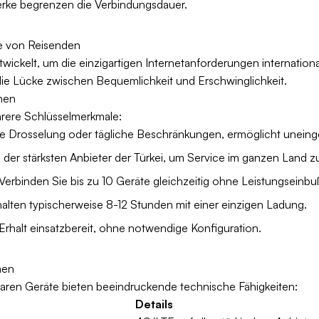
erke begrenzen die Verbindungsdauer.
sse von Reisenden
ntwickelt, um die einzigartigen Internetanforderungen internationa
ie Lücke zwischen Bequemlichkeit und Erschwinglichkeit.
hnen
hrere Schlüsselmerkmale:
ne Drosselung oder tägliche Beschränkungen, ermöglicht unein
 der stärksten Anbieter der Türkei, um Service im ganzen Land zu
 Verbinden Sie bis zu 10 Geräte gleichzeitig ohne Leistungseinbu
halten typischerweise 8-12 Stunden mit einer einzigen Ladung.
 Erhalt einsatzbereit, ohne notwendige Konfiguration.
nen
agbaren Geräte bieten beeindruckende technische Fähigkeiten:
Details