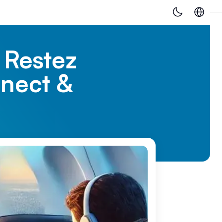
 Restez
nect &