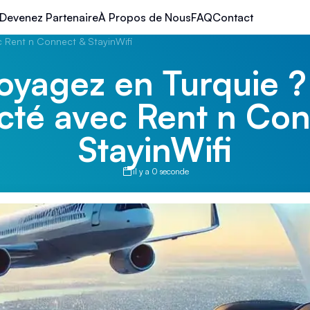
Devenez Partenaire
À Propos de Nous
FAQ
Contact
 Rent n Connect & StayinWifi
oyagez en Turquie ?
cté avec Rent n Con
StayinWifi
il y a 0 seconde