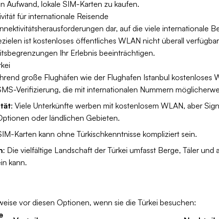
 Aufwand, lokale SIM-Karten zu kaufen.
ität für internationale Reisende
Konnektivitätsherausforderungen dar, auf die viele internationale B
zielen ist kostenloses öffentliches WLAN nicht überall verfügb
sbegrenzungen Ihr Erlebnis beeinträchtigen.
kei
hrend große Flughäfen wie der Flughafen Istanbul kostenloses W
 SMS-Verifizierung, die mit internationalen Nummern möglicherwei
tät
: Viele Unterkünfte werben mit kostenlosem WLAN, aber Signal
Optionen oder ländlichen Gebieten.
 SIM-Karten kann ohne Türkischkenntnisse kompliziert sein.
n
: Die vielfältige Landschaft der Türkei umfasst Berge, Täler un
in kann.
weise vor diesen Optionen, wenn sie die Türkei besuchen:
e