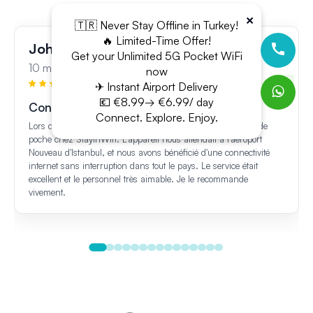
×
🇹🇷 Never Stay Offline in Turkey!
🔥 Limited-Time Offer!
John Lee
Get your Unlimited 5G Pocket WiFi
10 mars 2024
now
✈ Instant Airport Delivery
💶 €8.99→ €6.99/ day
Connectivité sans faille
Connect. Explore. Enjoy.
Lors de notre voyage en Turquie, nous avons loué un WiFi de
poche chez StayInWifi. L'appareil nous attendait à l'aéroport
Nouveau d'Istanbul, et nous avons bénéficié d'une connectivité
internet sans interruption dans tout le pays. Le service était
excellent et le personnel très aimable. Je le recommande
vivement.