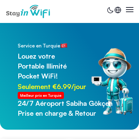
Service en Turquie
Louez votre
Portable Illimité
Pocket WiFi!
Seulement €6.99/jour
Meilleur prix en Turquie
24/7 Aéroport Sabiha Gökçen
24/7 Aéroport de Trabzon
Prise en charge & Retour
Prise en charge & Retour