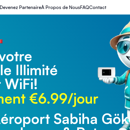
Devenez Partenaire
À Propos de Nous
FAQ
Contact
votre
e Illimité
 WiFi!
ent €6.99/jour
éroport Sabiha Gö
éroport de Trabzon