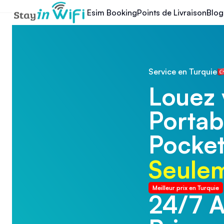
Esim Booking
Points de Livraison
Blog
Service en Turquie
Louez 
Portabl
Pocket
Seulem
Meilleur prix en Turquie
24/7 A
24/7 A