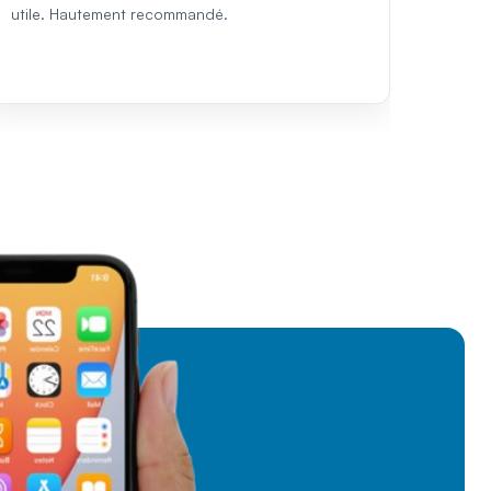
utile. Hautement recommandé.
except
recomm
Turqui