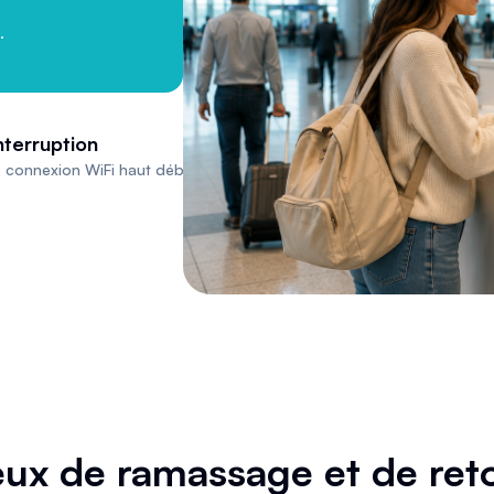
.
nterruption
 connexion WiFi haut débit.
eux de ramassage et de ret