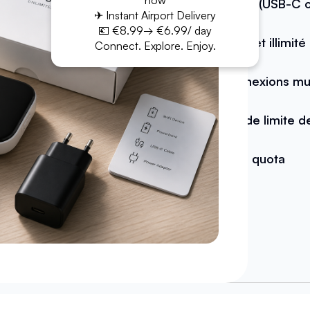
now
Câble (USB-C o
✈ Instant Airport Delivery
💶 €8.99→ €6.99/ day
Internet illimité
Connect. Explore. Enjoy.
Connexions mult
Pas de limite 
Sans quota