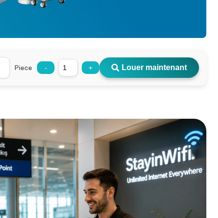
Piece
Louer maintenant
-
+