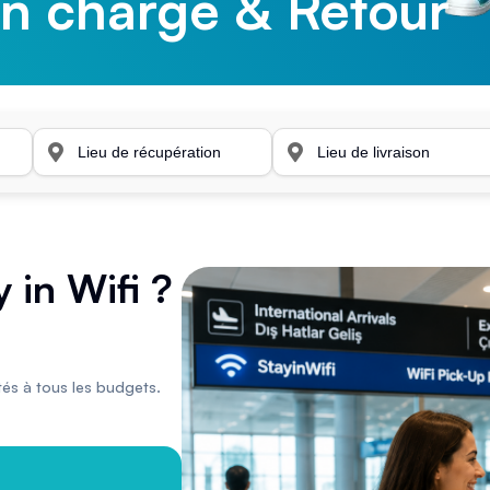
en charge & Retour
en charge & Retour
in Wifi ?
tés à tous les budgets.