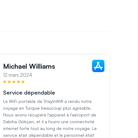
Michael Williams
Sar
12 mars 2024
13 ma
Service dépendable
Serv
régi
Le WiFi portable de StayInWifi a rendu notre
voyage en Turquie beaucoup plus agréable.
Pendan
Nous avons récupéré l'appareil à l'aéroport de
utilis
Sabiha Gökçen, et il a fourni une connectivité
était 
internet forte tout au long de notre voyage. Le
et a f
service était dépendable et le personnel était
région