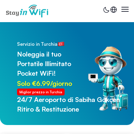
Servizio in Turchia
Noleggia il tuo
Portatile Illimitato
Pocket WiFi!
Solo €6.99/giorno
Miglior prezzo in Turchia
24/7 Aeroporto di Sabiha Gökçen
24/7 Aeroporto di Trabzon
Ritiro & Restituzione
Ritiro & Restituzione