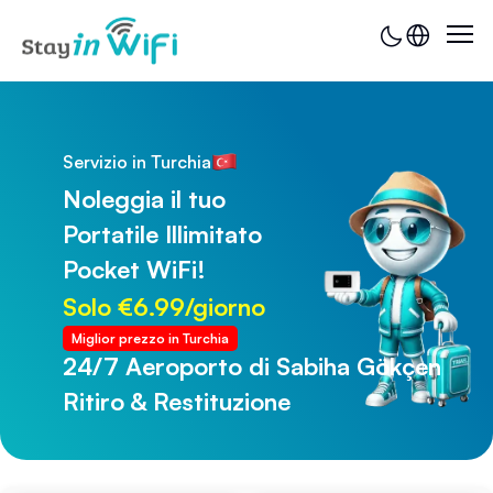
Servizio in Turchia
Noleggia il tuo
Portatile Illimitato
Pocket WiFi!
Solo €6.99/giorno
Miglior prezzo in Turchia
24/7 Aeroporto di Sabiha Gökçen
24/7 Aeroporto di Trabzon
Ritiro & Restituzione
Ritiro & Restituzione