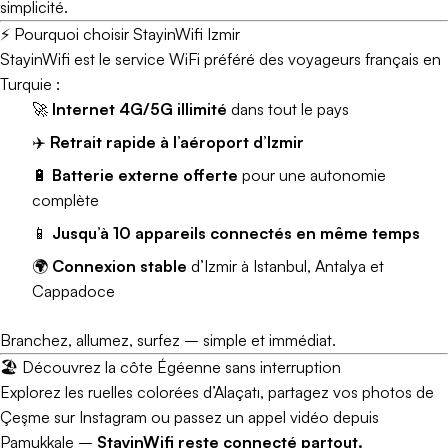
simplicité.
⚡ Pourquoi choisir StayinWifi Izmir
StayinWifi est le service WiFi préféré des voyageurs français en
Turquie :
🚀
Internet 4G/5G illimité
dans tout le pays
✈️
Retrait rapide à l’aéroport d’Izmir
🔋
Batterie externe offerte
pour une autonomie
complète
📱
Jusqu’à 10 appareils connectés en même temps
🌍
Connexion stable
d’Izmir à Istanbul, Antalya et
Cappadoce
Branchez, allumez, surfez – simple et immédiat.
🏖️ Découvrez la côte Égéenne sans interruption
Explorez les ruelles colorées d’Alaçatı, partagez vos photos de
Çeşme sur Instagram ou passez un appel vidéo depuis
Pamukkale –
StayinWifi reste connecté partout.