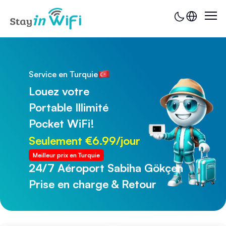
Service en Turquie
Louez votre
Portable Illimité
Pocket WiFi!
Seulement €6.99/jour
Meilleur prix en Turquie
24/7 Aéroport Sabiha Gökçen
24/7 Aéroport de Trabzon
Prise en charge & Retour
Prise en charge & Retour