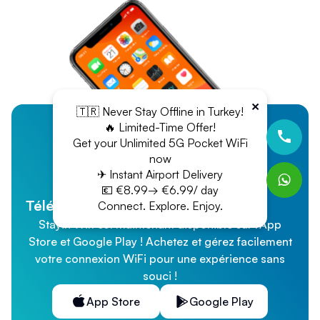
×
🇹🇷 Never Stay Offline in Turkey!
🔥 Limited-Time Offer!
Get your Unlimited 5G Pocket WiFi
now
✈ Instant Airport Delivery
💶 €8.99→ €6.99/ day
Téléchargez notre application
Connect. Explore. Enjoy.
Stayin Wifi est maintenant disponible sur l'App
Store et Google Play ! Achetez et gérez facilement
votre connexion WiFi pour une expérience sans
souci !
App Store
Google Play