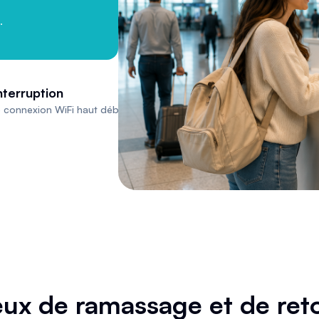
.
nterruption
 connexion WiFi haut débit.
eux de ramassage et de ret