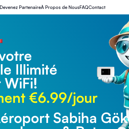
Devenez Partenaire
À Propos de Nous
FAQ
Contact
votre
e Illimité
 WiFi!
ent €6.99/jour
éroport Sabiha Gö
éroport de Trabzon