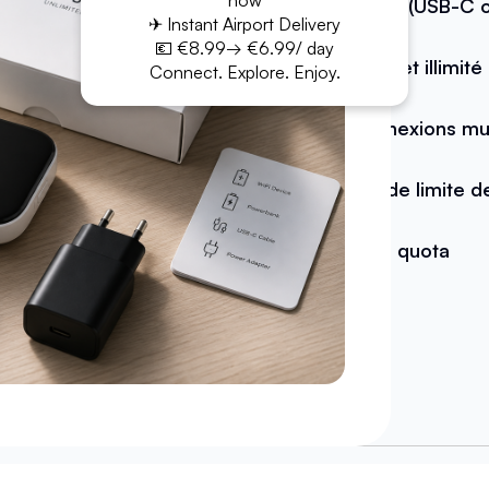
now
Câble (USB-C o
✈ Instant Airport Delivery
💶 €8.99→ €6.99/ day
Internet illimité
Connect. Explore. Enjoy.
Connexions mult
Pas de limite 
Sans quota