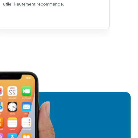
utile. Hautement recommandé.
except
recomm
Turqui