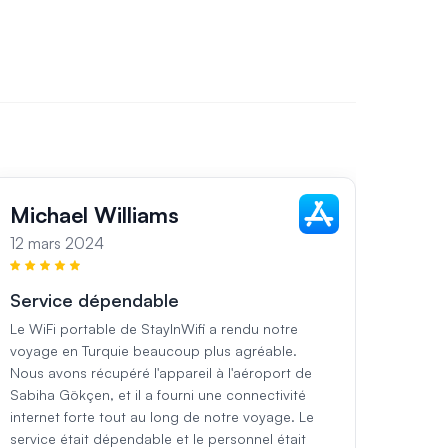
Michael Williams
Sar
12 mars 2024
13 ma
Service dépendable
Serv
régi
Le WiFi portable de StayInWifi a rendu notre
voyage en Turquie beaucoup plus agréable.
Pendan
Nous avons récupéré l'appareil à l'aéroport de
utilis
Sabiha Gökçen, et il a fourni une connectivité
était 
internet forte tout au long de notre voyage. Le
et a f
service était dépendable et le personnel était
région