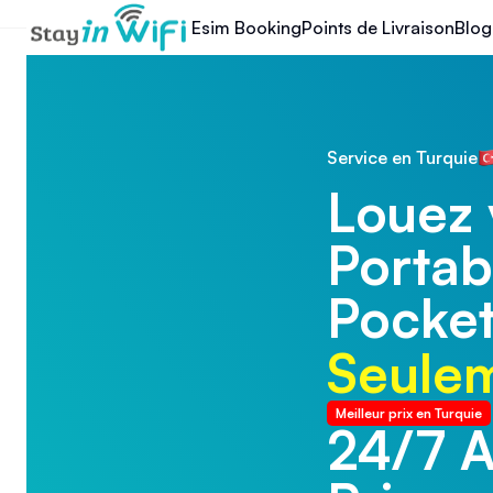
Esim Booking
Points de Livraison
Blog
Service en Turquie
Louez 
Portabl
Pocket
Seulem
Meilleur prix en Turquie
24/7 A
24/7 A