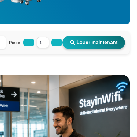
Piece
Louer maintenant
-
+