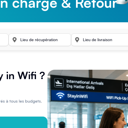
en charge & Retour
en charge & Retour
in Wifi ?
tés à tous les budgets.