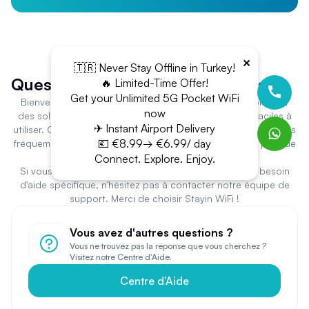
×
🇹🇷 Never Stay Offline in Turkey!
Questions Fréquemment Posées
🔥 Limited-Time Offer!
Get your Unlimited 5G Pocket WiFi
Bienvenue chez Stayin WiFi ! Vous êtes au bon endroit pour
now
des solutions de location de WiFi portable fiables et faciles à
✈ Instant Airport Delivery
utiliser. Ci-dessous, vous trouverez les réponses aux questions
💶 €8.99→ €6.99/ day
fréquemment posées pour vous aider à tirer le meilleur parti de
notre plateforme et de nos services.
Connect. Explore. Enjoy.
Si vous avez des questions supplémentaires ou avez besoin
d'aide spécifique, n'hésitez pas à contacter notre équipe de
support. Merci de choisir Stayin WiFi !
Vous avez d'autres questions ?
Vous ne trouvez pas la réponse que vous cherchez ?
Visitez notre Centre d'Aide.
Centre d'Aide