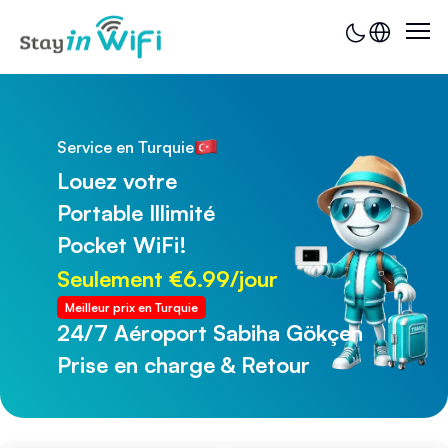
Service en Turquie
Louez votre
Portable Illimité
Pocket WiFi!
Seulement €6.99/jour
Meilleur prix en Turquie
24/7 Aéroport Sabiha Gökçen
24/7 Aéroport de Trabzon
Prise en charge & Retour
Prise en charge & Retour