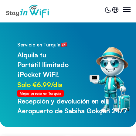
Servicio en Turquía
Alquila tu
Portátil Ilimitado
¡Pocket WiFi!
Solo €6.99/día
Mejor precio en Turquía
Recepción y devolución en el
Recepción y devolución en el
Aeropuerto de Sabiha Gökçen 24/7
Aeropuerto de Trabzon 24/7