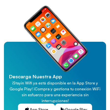
Descarga Nuestra App
¡Stayin Wifi ya está disponible en la App Store y
Google Play! ¡Compra y gestiona tu conexión WiFi
sin esfuerzo para una experiencia sin
interrupciones!
App Store
Google Play