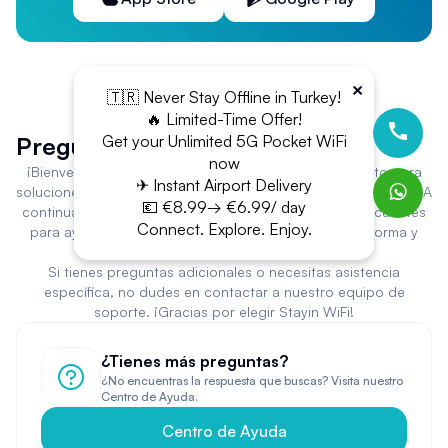
×
🇹🇷 Never Stay Offline in Turkey!
🔥 Limited-Time Offer!
Get your Unlimited 5G Pocket WiFi
Preguntas Frecuentes
now
¡Bienvenido a Stayin WiFi! Has llegado al lugar correcto para
✈ Instant Airport Delivery
soluciones de alquiler de WiFi portátil fiables y fáciles de usar. A
💶 €8.99→ €6.99/ day
continuación, encontrarás respuestas a preguntas frecuentes
Connect. Explore. Enjoy.
para ayudarte a aprovechar al máximo nuestra plataforma y
servicios.
Si tienes preguntas adicionales o necesitas asistencia
específica, no dudes en contactar a nuestro equipo de
soporte. ¡Gracias por elegir Stayin WiFi!
¿Tienes más preguntas?
¿No encuentras la respuesta que buscas? Visita nuestro
Centro de Ayuda.
Centro de Ayuda