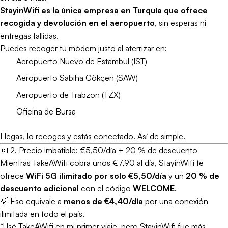
StayinWifi es la única empresa en Turquía que ofrece
recogida y devolución en el aeropuerto
, sin esperas ni
entregas fallidas.
Puedes recoger tu módem justo al aterrizar en:
Aeropuerto Nuevo de Estambul (IST)
Aeropuerto Sabiha Gökçen (SAW)
Aeropuerto de Trabzon (TZX)
Oficina de Bursa
Llegas, lo recoges y estás conectado. Así de simple.
💶 2. Precio imbatible: €5,50/día + 20 % de descuento
Mientras TakeAWifi cobra unos €7,90 al día, StayinWifi te
ofrece
WiFi 5G ilimitado por solo €5,50/día
y un
20 % de
descuento adicional
con el código
WELCOME
.
💡 Eso equivale a
menos de €4,40/día
por una conexión
ilimitada en todo el país.
“Usé TakeAWifi en mi primer viaje, pero StayinWifi fue más