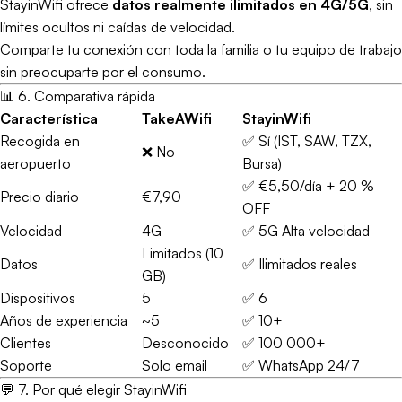
StayinWifi ofrece
datos realmente ilimitados en 4G/5G
, sin
límites ocultos ni caídas de velocidad.
Comparte tu conexión con toda la familia o tu equipo de trabajo
sin preocuparte por el consumo.
📊 6. Comparativa rápida
Característica
TakeAWifi
StayinWifi
Recogida en
✅ Sí (IST, SAW, TZX,
❌ No
aeropuerto
Bursa)
✅ €5,50/día + 20 %
Precio diario
€7,90
OFF
Velocidad
4G
✅ 5G Alta velocidad
Limitados (10
Datos
✅ Ilimitados reales
GB)
Dispositivos
5
✅ 6
Años de experiencia
~5
✅ 10+
Clientes
Desconocido
✅ 100 000+
Soporte
Solo email
✅ WhatsApp 24/7
💬 7. Por qué elegir StayinWifi