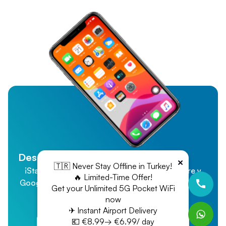
Descarga Nuestra App
×
🇹🇷 Never Stay Offline in Turkey!
¡Stayin Wifi ya está disponible en la App Store y
🔥 Limited-Time Offer!
Google Play! ¡Compra y gestiona tu conexión WiFi
Get your Unlimited 5G Pocket WiFi
sin esfuerzo para una experiencia sin
now
interrupciones!
✈ Instant Airport Delivery
💶 €8.99→ €6.99/ day
App Store
Google Play