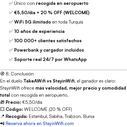
✅ Único con
recogida en aeropuerto
✅
€5,50/día + 20 % OFF (WELCOME)
✅
WiFi 5G ilimitado
en toda Turquía
✅
10 años de experiencia
✅
100 000+ clientes satisfechos
✅
Powerbank y cargador incluidos
✅
Soporte real 24/7 por WhatsApp
🧭 8. Conclusión
En el duelo
TakeAWifi vs StayinWifi
, el ganador es claro:
StayinWifi ofrece
más velocidad, mejor precio y comodidad
total
con recogida en aeropuerto.
🎁
Precio:
€5,50/día
💥
Código:
WELCOME (20 % OFF)
📍
Recogida:
Estambul, Sabiha, Trabzon, Bursa
📲
Reserva ahora en StayinWifi.com