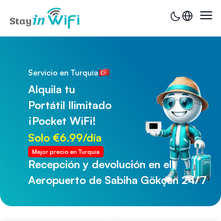
Servicio en Turquía
Alquila tu
Portátil Ilimitado
¡Pocket WiFi!
Solo €6.99/día
Mejor precio en Turquía
Recepción y devolución en el
Recepción y devolución en el
Aeropuerto de Sabiha Gökçen 24/7
Aeropuerto de Trabzon 24/7