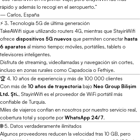
rápido y además lo recogí en el aeropuerto.”
—
Carlos, España
⚡ 3. Tecnología 5G de última generación
TakeAWifi sigue utilizando routers 4G, mientras que StayinWifi
ofrece
dispositivos 5G nuevos
que permiten conectar
hasta
6 aparatos
al mismo tiempo: móviles, portátiles, tablets o
televisores inteligentes.
Disfruta de streaming, videollamadas y navegación sin cortes,
incluso en zonas rurales como Capadocia o Fethiye.
🏆 4. 10 años de experiencia y más de 100 000 clientes
Con más de
10 años de trayectoria
bajo
Neo Group Bilişim
Ltd. Şti.
, StayinWifi es el proveedor de WiFi portátil más
confiable de Turquía.
Miles de viajeros confían en nosotros por nuestro servicio real,
cobertura total y soporte por
WhatsApp 24/7
.
🌐 5. Datos verdaderamente ilimitados
Algunos proveedores reducen la velocidad tras 10 GB, pero