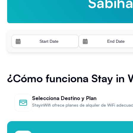
Sabih
Trabzo
¿Cómo funciona Stay in W
Selecciona Destino y Plan
StayinWifi ofrece planes de alquiler de WiFi adecu