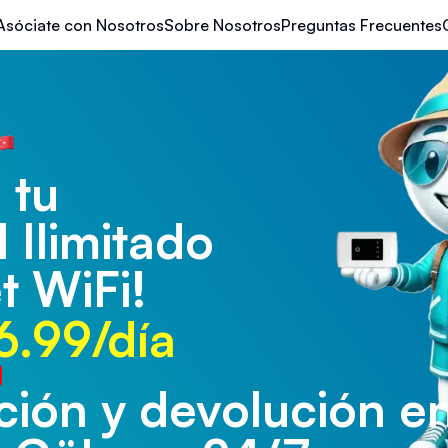
Asóciate con Nosotros
Sobre Nosotros
Preguntas Frecuentes
 tu
l Ilimitado
t WiFi!
6.99/día
ión y devolución en
ión y devolución en