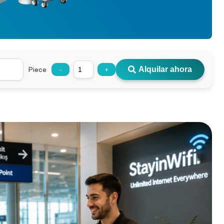
Piece
Alquilar ahora
-
+