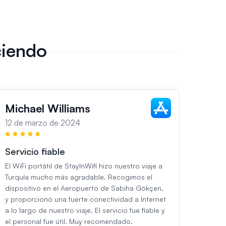
ciendo
Michael Williams
Sar
12 de marzo de 2024
13 de
Servicio fiable
Impe
El WiFi portátil de StayInWifi hizo nuestro viaje a
Durant
Turquía mucho más agradable. Recogimos el
utiliza
dispositivo en el Aeropuerto de Sabiha Gökçen,
StayIn
y proporcionó una fuerte conectividad a Internet
Aeropu
a lo largo de nuestro viaje. El servicio fue fiable y
perfec
el personal fue útil. Muy recomendado.
El ser