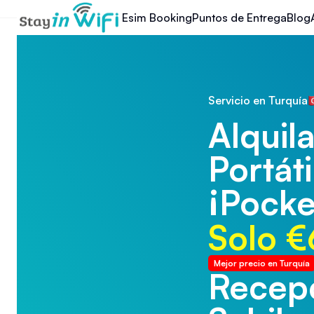
Esim Booking
Puntos de Entrega
Blog
Servicio en Turquía
Alquila
Portáti
¡Pocke
Solo €
Mejor precio en Turquía
Recepc
Recepc