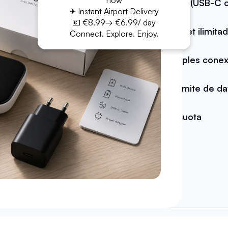
now
Cable (USB-C o
✈ Instant Airport Delivery
💶 €8.99→ €6.99/ day
Internet ilimita
Connect. Explore. Enjoy.
Múltiples conex
Sin límite de d
Sin cuota