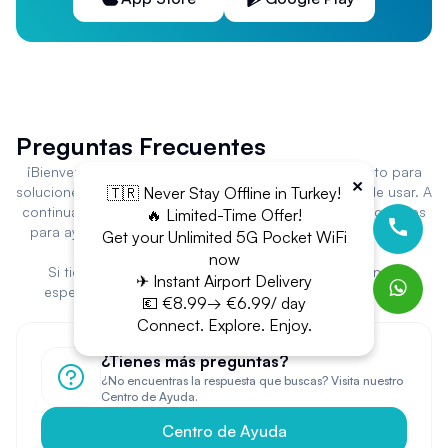
Preguntas Frecuentes
¡Bienvenido a Stayin WiFi! Has llegado al lugar correcto para
×
🇹🇷 Never Stay Offline in Turkey!
soluciones de alquiler de WiFi portátil fiables y fáciles de usar. A
continuación, encontrarás respuestas a preguntas frecuentes
🔥 Limited-Time Offer!
para ayudarte a aprovechar al máximo nuestra plataforma y
Get your Unlimited 5G Pocket WiFi
servicios.
now
Si tienes preguntas adicionales o necesitas asistencia
✈ Instant Airport Delivery
específica, no dudes en contactar a nuestro equipo de
💶 €8.99→ €6.99/ day
soporte. ¡Gracias por elegir Stayin WiFi!
Connect. Explore. Enjoy.
¿Tienes más preguntas?
¿No encuentras la respuesta que buscas? Visita nuestro
Centro de Ayuda.
Centro de Ayuda