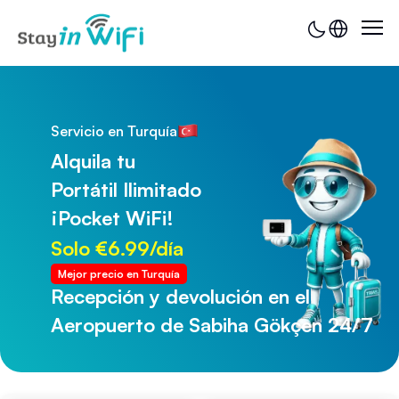
Servicio en Turquía
Alquila tu
Portátil Ilimitado
¡Pocket WiFi!
Solo €6.99/día
Mejor precio en Turquía
Recepción y devolución en el
Recepción y devolución en el
Aeropuerto de Sabiha Gökçen 24/7
Aeropuerto de Trabzon 24/7