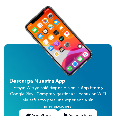
Descarga Nuestra App
¡Stayin Wifi ya está disponible en la App Store y
Google Play! ¡Compra y gestiona tu conexión WiFi
sin esfuerzo para una experiencia sin
interrupciones!
App Store
Google Play