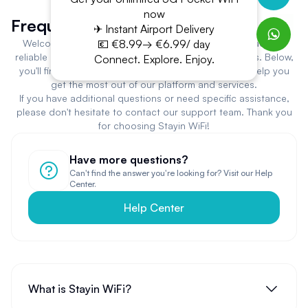
now
Frequently Asked Questions
✈ Instant Airport Delivery
Welcome to Stayin WiFi! You've come to the right place for
💶 €8.99→ €6.99/ day
reliable and user-friendly portable WiFi rental solutions. Below,
Connect. Explore. Enjoy.
you'll find answers to frequently asked questions to help you
get the most out of our platform and services.
If you have additional questions or need specific assistance,
please don't hesitate to contact our support team. Thank you
for choosing Stayin WiFi!
Have more questions?
Can't find the answer you're looking for? Visit our Help
Center.
Help Center
What is Stayin WiFi?