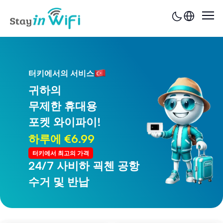
터키에서의 서비스
귀하의
무제한 휴대용
포켓 와이파이!
하루에 €6.99
터키에서 최고의 가격
24/7 사비하 괵첸 공항
24/7 트라브존 공항
수거 및 반납
수거 및 반납