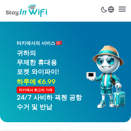
터키에서의 서비스
귀하의
무제한 휴대용
포켓 와이파이!
하루에 €6.99
터키에서 최고의 가격
24/7 사비하 괵첸 공항
24/7 트라브존 공항
수거 및 반납
수거 및 반납