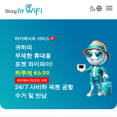
터키에서의 서비스
귀하의
무제한 휴대용
포켓 와이파이!
하루에 €6.99
터키에서 최고의 가격
24/7 사비하 괵첸 공항
24/7 트라브존 공항
수거 및 반납
수거 및 반납