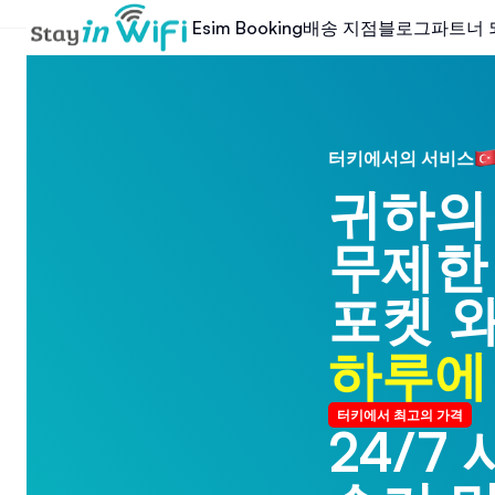
배송 지점
블로그
파트너 
Esim Booking
터키에서의 서비스
귀하의
무제한
포켓 
하루에 
터키에서 최고의 가격
24/7
24/7