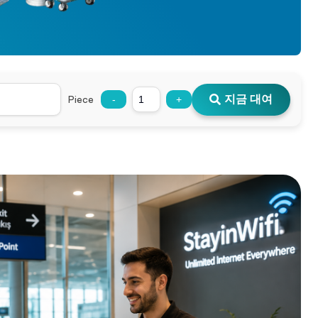
지금 대여
Piece
-
+