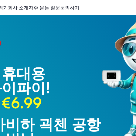
되기
회사 소개
자주 묻는 질문
문의하기
 휴대용
와이파이!
€6.99
 사비하 괵첸 공항
 트라브존 공항