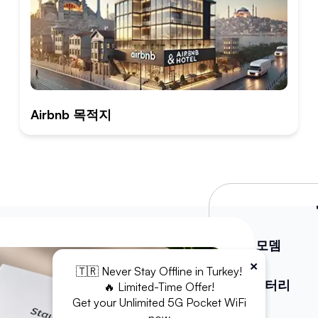
Airbnb 목적지
WiFi 모뎀
×
🇹🇷 Never Stay Offline in Turkey!
보조배터리
🔥 Limited-Time Offer!
Get your Unlimited 5G Pocket WiFi