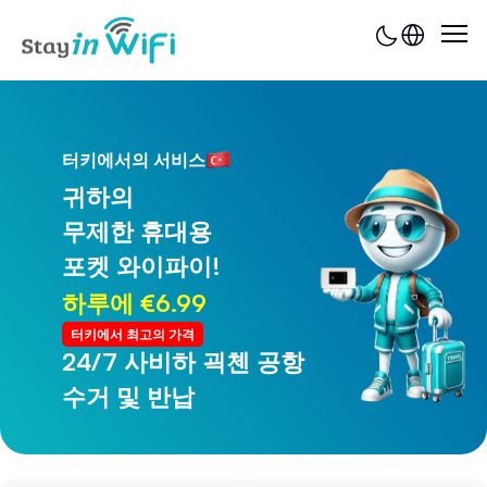
터키에서의 서비스
귀하의
무제한 휴대용
포켓 와이파이!
하루에 €6.99
터키에서 최고의 가격
24/7 사비하 괵첸 공항
24/7 트라브존 공항
수거 및 반납
수거 및 반납