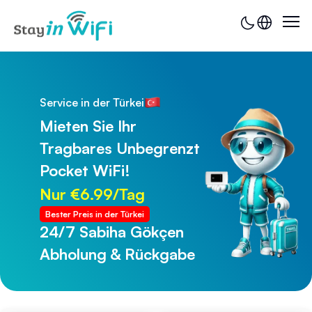
Service in der Türkei
Mieten Sie Ihr
Tragbares Unbegrenzt
Pocket WiFi!
Nur €6.99/Tag
Bester Preis in der Türkei
24/7 Sabiha Gökçen
24/7 Trabzon Flughafen
Abholung & Rückgabe
Abholung & Rückgabe