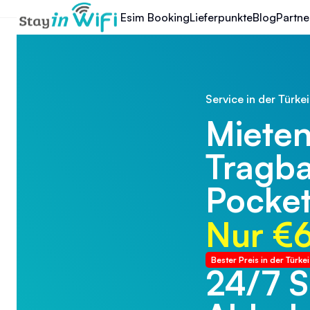
Esim Booking
Lieferpunkte
Blog
Partne
Service in der Türkei
Mieten
Tragb
Pocket
Nur €
Bester Preis in der Türkei
24/7 
24/7 T