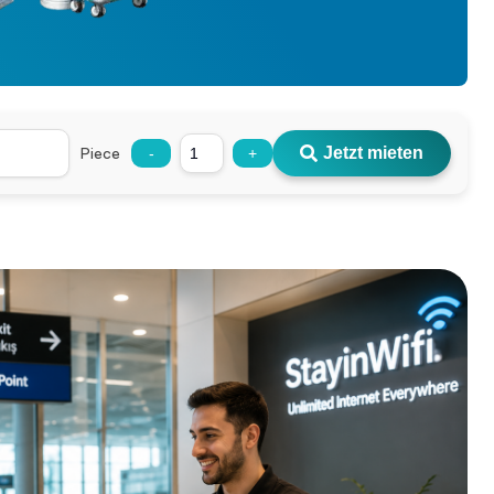
Piece
Jetzt mieten
-
+