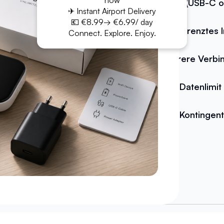
now
Kabel (USB-C o
✈ Instant Airport Delivery
💶 €8.99→ €6.99/ day
Unbegrenztes I
Connect. Explore. Enjoy.
Mehrere Verbi
Kein Datenlimit
Kein Kontingent