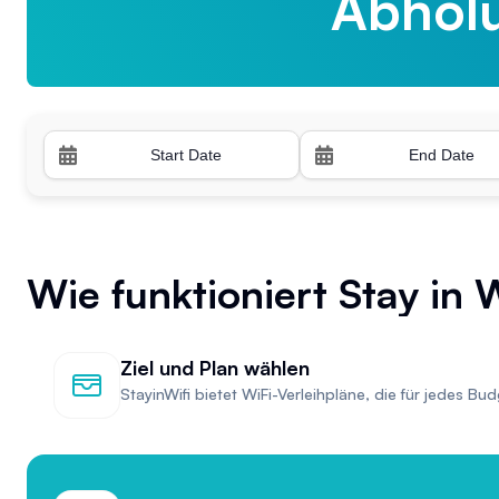
Abhol
Abhol
Wie funktioniert Stay in W
Ziel und Plan wählen
StayinWifi bietet WiFi-Verleihpläne, die für jedes Bu