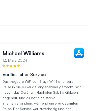
Michael Williams
Sar
12. März 2024
13. M
Verlässlicher Service
Fehle
Das tragbare WiFi von StayInWifi hat unsere
Währen
Reise in die Türkei viel angenehmer gemacht. Wir
das tr
haben das Gerät am Flughafen Sabiha Gökçen
bei un
abgeholt, und es bot eine starke
und fu
Internetverbindung während unserer gesamten
besuch
Reise. Der Service war zuverlässig und das
heraus