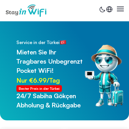
Service in der Türkei
Mieten Sie Ihr
Tragbares Unbegrenzt
Pocket WiFi!
Nur €6.99/Tag
Bester Preis in der Türkei
24/7 Sabiha Gökçen
24/7 Trabzon Flughafen
Abholung & Rückgabe
Abholung & Rückgabe