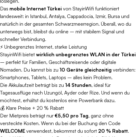
loslegen.
Das
mobile Internet Türkei
von StayinWifi funktioniert
landesweit: in Istanbul, Antalya, Cappadocia, Izmir, Bursa und
natürlich in der gesamten Schwarzmeerregion. Überall, wo du
unterwegs bist, bleibst du online – mit stabilem Signal und
schneller Verbindung.
⚡ Unbegrenztes Internet, starke Leistung
StayinWifi bietet
wirklich unbegrenztes WLAN in der Türkei
– perfekt für Familien, Geschäftsreisende oder digitale
Nomaden. Du kannst bis zu
10 Geräte gleichzeitig
verbinden:
Smartphones, Tablets, Laptops – alles kein Problem.
Die Akkulaufzeit beträgt bis zu
14 Stunden
, ideal für
Tagesausflüge nach Uzungöl, Ayder oder Rize. Und wenn du
möchtest, erhältst du kostenlos eine Powerbank dazu.
💰 Klare Preise + 20 % Rabatt
Der Mietpreis beträgt nur
€5,50 pro Tag
, ganz ohne
versteckte Kosten. Wenn du bei der Buchung den Code
WELCOME
verwendest, bekommst du sofort
20 % Rabatt
.