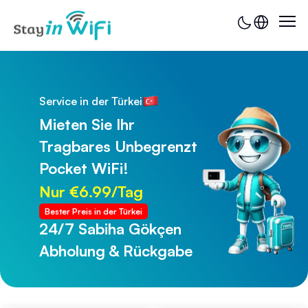
Service in der Türkei
Mieten Sie Ihr
Tragbares Unbegrenzt
Pocket WiFi!
Nur €6.99/Tag
Bester Preis in der Türkei
24/7 Sabiha Gökçen
24/7 Trabzon Flughafen
Abholung & Rückgabe
Abholung & Rückgabe