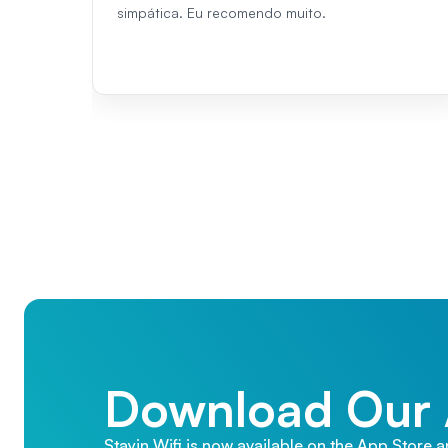
simpática. Eu recomendo muito.
Download Our
Stayin Wifi is now available on the App Store 