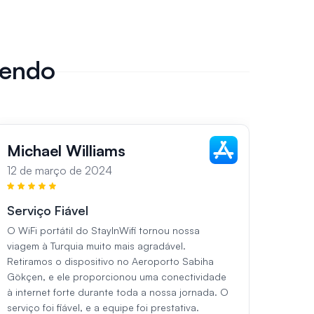
zendo
Michael Williams
Sar
12 de março de 2024
13 de
Serviço Fiável
Func
as R
O WiFi portátil do StayInWifi tornou nossa
viagem à Turquia muito mais agradável.
Durant
Retiramos o dispositivo no Aeroporto Sabiha
dispos
Gökçen, e ele proporcionou uma conectividade
estava
à internet forte durante toda a nossa jornada. O
Aeropo
serviço foi fiável, e a equipe foi prestativa.
em tod