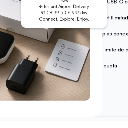
now
Cabo (USB-C o
✈ Instant Airport Delivery
💶 €8.99→ €6.99/ day
Internet Ilimita
Connect. Explore. Enjoy.
Múltiplas cone
Sem limite de 
Sem quota