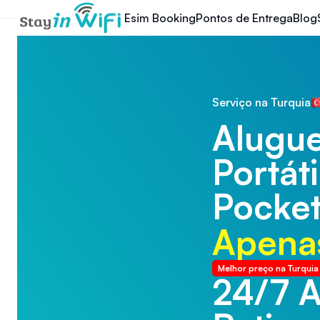
Esim Booking
Pontos de Entrega
Blog
Serviço na Turquia
Alugue
Portáti
Pocket
Apenas
Melhor preço na Turquia
24/7 
24/7 A