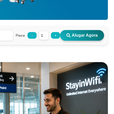
Piece
Alugar Agora
-
+