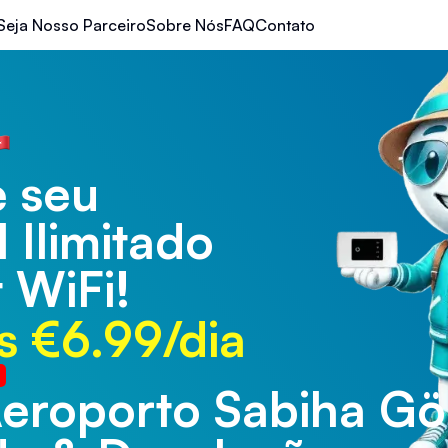
Seja Nosso Parceiro
Sobre Nós
FAQ
Contato
 seu
l Ilimitado
 WiFi!
 €6.99/dia
Aeroporto Sabiha G
eroporto de Trabzo