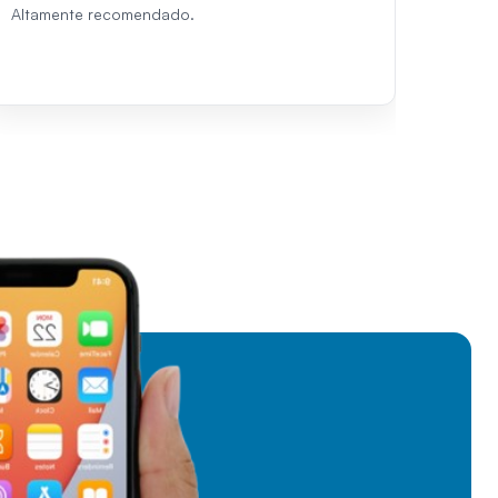
Altamente recomendado.
excepc
Recom
visite 