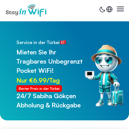
Service in der Türkei
Mieten Sie Ihr
Tragbares Unbegrenzt
Pocket WiFi!
Nur €6.99/Tag
Bester Preis in der Türkei
24/7 Sabiha Gökçen
24/7 Trabzon Flughafen
Abholung & Rückgabe
Abholung & Rückgabe