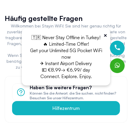
Häufig gestellte Fragen
Willkommen bei Stayin WiFi! Sie sind hier genau richtig für
zuverlässige und benutzerfreundliche Lösungen zur Miete von
×
🇹🇷 Never Stay Offline in Turkey!
tragbarem WiFi. Unten finden Sie Antworten auf häufig gestellte
🔥 Limited-Time Offer!
Fragen, die Ihnen helfen, das Beste aus unserer Plattform und
unseren Dienstleistungen herauszuholen.
Get your Unlimited 5G Pocket WiFi
Wenn Sie weitere Fragen haben oder spezielle Unterstützung
now
benötigen, zögern Sie bitte nicht, sich an unser Support-Team
✈ Instant Airport Delivery
zu wenden. Vielen Dank, dass Sie sich für Stayin WiFi
💶 €8.99→ €6.99/ day
entschieden haben!
Connect. Explore. Enjoy.
Haben Sie weitere Fragen?
Können Sie die Antwort, die Sie suchen, nicht finden?
Besuchen Sie unser Hilfezentrum.
Hilfezentrum