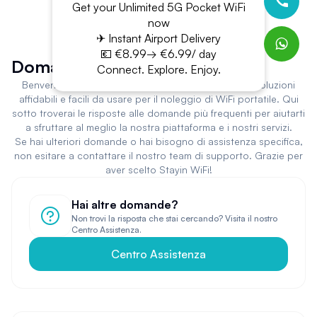
Get your Unlimited 5G Pocket WiFi
now
✈ Instant Airport Delivery
💶 €8.99→ €6.99/ day
Domande Frequenti
Connect. Explore. Enjoy.
Benvenuto in Stayin WiFi! Sei nel posto giusto per soluzioni
affidabili e facili da usare per il noleggio di WiFi portatile. Qui
sotto troverai le risposte alle domande più frequenti per aiutarti
a sfruttare al meglio la nostra piattaforma e i nostri servizi.
Se hai ulteriori domande o hai bisogno di assistenza specifica,
non esitare a contattare il nostro team di supporto. Grazie per
aver scelto Stayin WiFi!
Hai altre domande?
Non trovi la risposta che stai cercando? Visita il nostro
Centro Assistenza.
Centro Assistenza