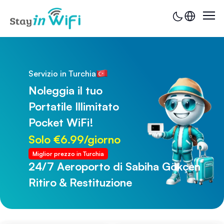
Servizio in Turchia
Noleggia il tuo
Portatile Illimitato
Pocket WiFi!
Solo €6.99/giorno
Miglior prezzo in Turchia
24/7 Aeroporto di Sabiha Gökçen
24/7 Aeroporto di Trabzon
Ritiro & Restituzione
Ritiro & Restituzione