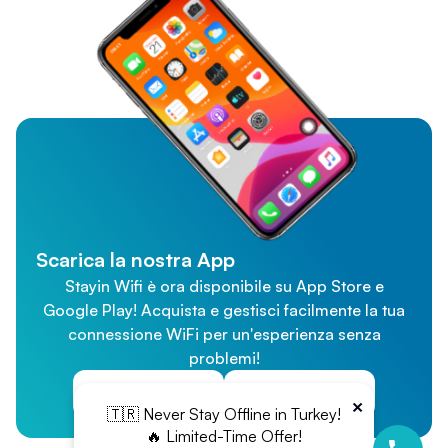
Scarica la nostra App
Stayin Wifi è ora disponibile su App Store e
Google Play! Acquista e gestisci facilmente la tua
connessione WiFi per un'esperienza senza
problemi!
App Store
Google Play
×
🇹🇷 Never Stay Offline in Turkey!
🔥 Limited-Time Offer!