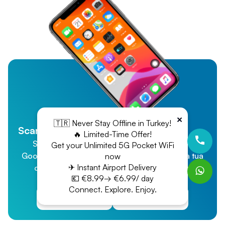
×
🇹🇷 Never Stay Offline in Turkey!
Scarica la nostra App
🔥 Limited-Time Offer!
Stayin Wifi è ora disponibile su App Store e
Get your Unlimited 5G Pocket WiFi
Google Play! Acquista e gestisci facilmente la tua
now
✈ Instant Airport Delivery
connessione WiFi per un'esperienza senza
💶 €8.99→ €6.99/ day
problemi!
Connect. Explore. Enjoy.
App Store
Google Play