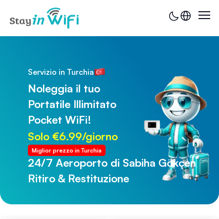
Servizio in Turchia
Noleggia il tuo
Portatile Illimitato
Pocket WiFi!
Solo €6.99/giorno
Miglior prezzo in Turchia
24/7 Aeroporto di Sabiha Gökçen
24/7 Aeroporto di Trabzon
Ritiro & Restituzione
Ritiro & Restituzione