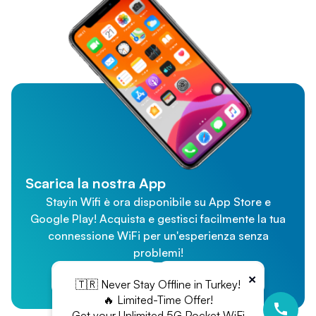
Scarica la nostra App
Stayin Wifi è ora disponibile su App Store e
Google Play! Acquista e gestisci facilmente la tua
connessione WiFi per un'esperienza senza
problemi!
×
App Store
Google Play
🇹🇷 Never Stay Offline in Turkey!
🔥 Limited-Time Offer!
Get your Unlimited 5G Pocket WiFi