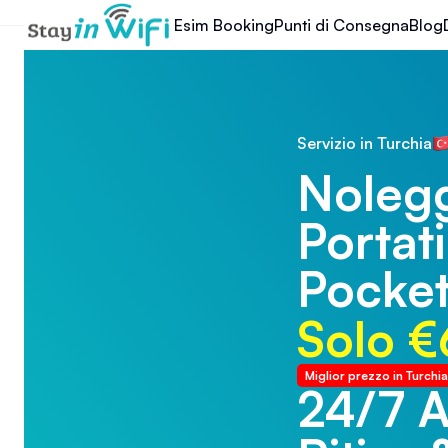
Esim Booking
Punti di Consegna
Blog
Servizio in Turchia
Nolegg
Portati
Pocket
Solo €
Miglior prezzo in Turchia
24/7 A
24/7 A