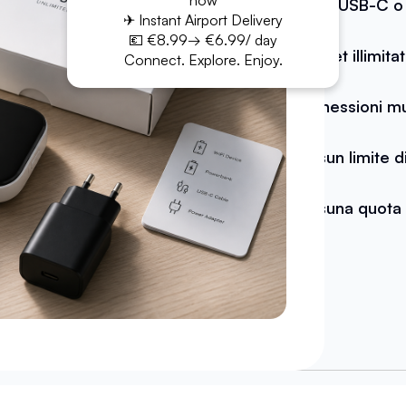
now
Cavo (USB-C o
✈ Instant Airport Delivery
💶 €8.99→ €6.99/ day
Internet illimita
Connect. Explore. Enjoy.
Connessioni mul
Nessun limite di
Nessuna quota