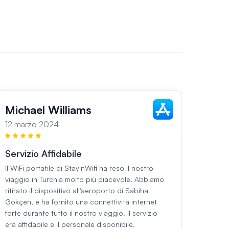
Michael Williams
Sar
12 marzo 2024
13 ma
Servizio Affidabile
Servi
Regi
Il WiFi portatile di StayInWifi ha reso il nostro
viaggio in Turchia molto più piacevole. Abbiamo
Durant
ritirato il dispositivo all'aeroporto di Sabiha
utilizz
Gökçen, e ha fornito una connettività internet
StayInW
forte durante tutto il nostro viaggio. Il servizio
all'ae
era affidabile e il personale disponibile.
perfet