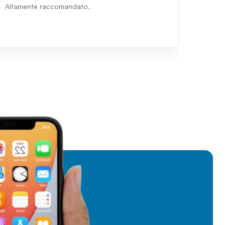
Altamente raccomandato.
visitat
person
a chiun