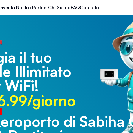
Diventa Nostro Partner
Chi Siamo
FAQ
Contatto
ia il tuo
le Illimitato
 WiFi!
6.99/giorno
eroporto di Sabiha
eroporto di Trabzo