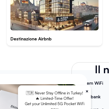
Destinazione Airbnb
Il
Modem WiFi
×
🇹🇷 Never Stay Offline in Turkey!
Powerbank
🔥 Limited-Time Offer!
Get your Unlimited 5G Pocket WiFi