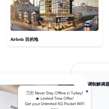
Airbnb 目的地
WiFi 调制解调
×
🇹🇷 Never Stay Offline in Turkey!
充电宝
🔥 Limited-Time Offer!
Get your Unlimited 5G Pocket WiFi