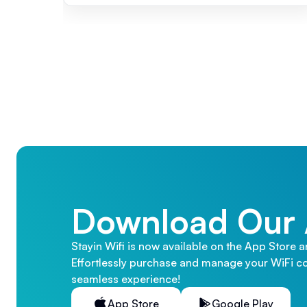
Download Our
Stayin Wifi is now available on the App Store 
Effortlessly purchase and manage your WiFi co
seamless experience!
App Store
Google Play