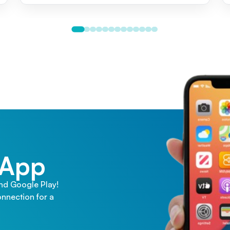
 App
and Google Play!
nnection for a