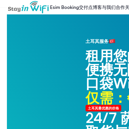
交付点
博客
与我们合作
Esim Booking
土耳其服务
租用您
便携无
口袋Wi
仅需：€
土耳其最优惠的价格
24/7
24/7