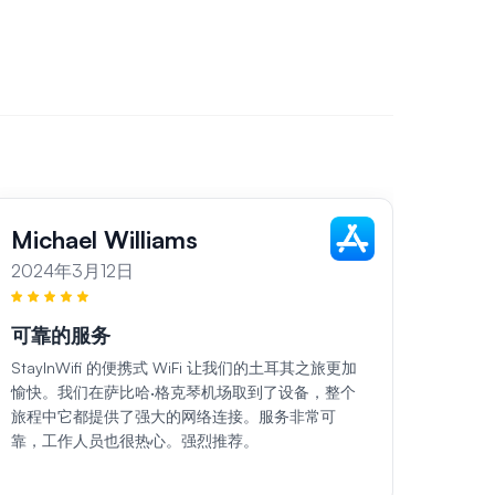
Michael Williams
Sar
2024年3月12日
202
可靠的服务
各地
StayInWifi 的便携式 WiFi 让我们的土耳其之旅更加
在我们土
愉快。我们在萨比哈·格克琴机场取到了设备，整个
口袋 
旅程中它都提供了强大的网络连接。服务非常可
所到之
靠，工作人员也很热心。强烈推荐。
非常礼
务。