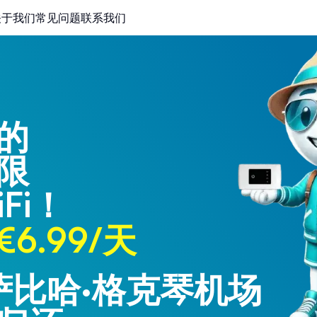
关于我们
常见问题
联系我们
的
限
Fi！
6.99/天
 萨比哈·格克琴机场
 特拉布宗机场