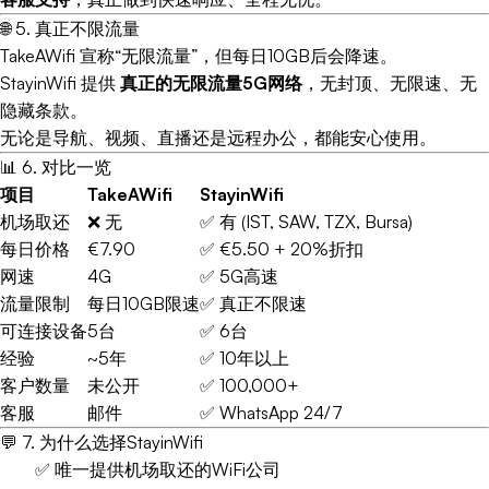
🌐 5. 真正不限流量
TakeAWifi 宣称“无限流量”，但每日10GB后会降速。
StayinWifi 提供
真正的无限流量5G网络
，无封顶、无限速、无
隐藏条款。
无论是导航、视频、直播还是远程办公，都能安心使用。
📊 6. 对比一览
项目
TakeAWifi
StayinWifi
机场取还
❌ 无
✅ 有 (IST, SAW, TZX, Bursa)
每日价格
€7.90
✅ €5.50 + 20%折扣
网速
4G
✅ 5G高速
流量限制
每日10GB限速
✅ 真正不限速
可连接设备
5台
✅ 6台
经验
~5年
✅ 10年以上
客户数量
未公开
✅ 100,000+
客服
邮件
✅ WhatsApp 24/7
💬 7. 为什么选择StayinWifi
✅ 唯一提供机场取还的WiFi公司