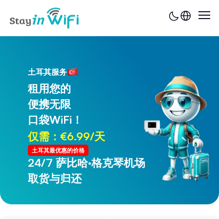
土耳其服务
租用您的
便携无限
口袋WiFi！
仅需：€6.99/天
土耳其最优惠的价格
24/7 萨比哈·格克琴机场
24/7 特拉布宗机场
取货与归还
取货与归还