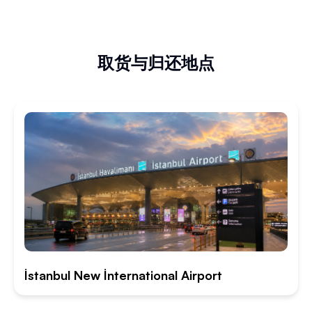
取货与归还地点
İstanbul New İnternational Airport