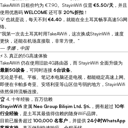
TakeAWifi 日租价约为 €7.90。StayinWifi 仅需
€5.50/天
，并且
使用优惠码
WELCOME
还可享
20%折扣
！
💡 也就是说，每天不到
€4.40
，就能在全土耳其畅享高速5G网
络。
“我第一次去土耳其时用TakeAWifi，这次换成StayinWifi，速度
更快，还能在机场直接取，非常方便。”
—
李娜，中国
⚡ 3. 真正的5G高速体验
TakeAWifi 仍在使用旧款4G路由器，而 StayinWifi 全面升级为
最新5G设备
，可同时连接
6台设备
。
无论是手机、平板、笔记本电脑还是电视，都能稳定高速上网。
即便在卡帕多奇亚、安塔利亚等山区信号弱的地方，StayinWifi
依然保持流畅连接。
🏆 4. 十年经验，百万信赖
StayinWifi
隶属
Neo Group Bilişim Ltd. Şti.
，拥有超过
10年
行业经验
，是土耳其最值得信赖的随身WiFi品牌。
目前已服务超过
100,000 名客户
，并提供
24小时WhatsApp
客服支持
，真正做到快速响应、全程无忧。