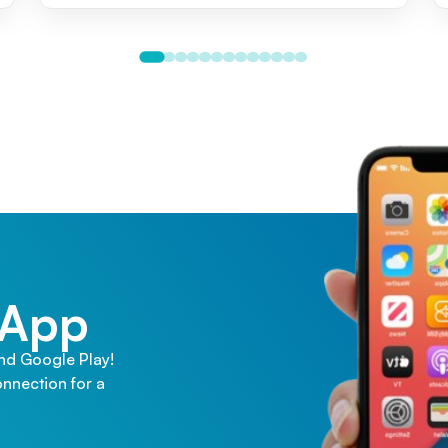
 App
and Google Play!
nnection for a