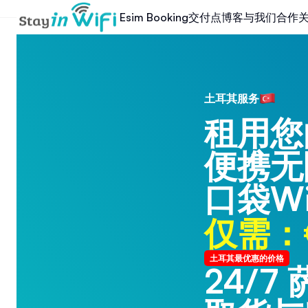
交付点
博客
与我们合作
Esim Booking
土耳其服务
租用您
便携无
口袋Wi
仅需：€
土耳其最优惠的价格
24/7
24/7