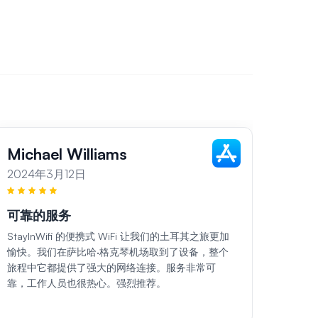
Michael Williams
Sar
2024年3月12日
202
可靠的服务
各地
StayInWifi 的便携式 WiFi 让我们的土耳其之旅更加
在我们土
愉快。我们在萨比哈·格克琴机场取到了设备，整个
口袋 
旅程中它都提供了强大的网络连接。服务非常可
所到之
靠，工作人员也很热心。强烈推荐。
非常礼
务。