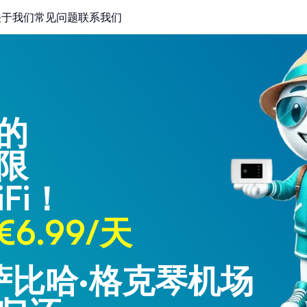
关于我们
常见问题
联系我们
的
限
Fi！
6.99/天
 萨比哈·格克琴机场
 特拉布宗机场