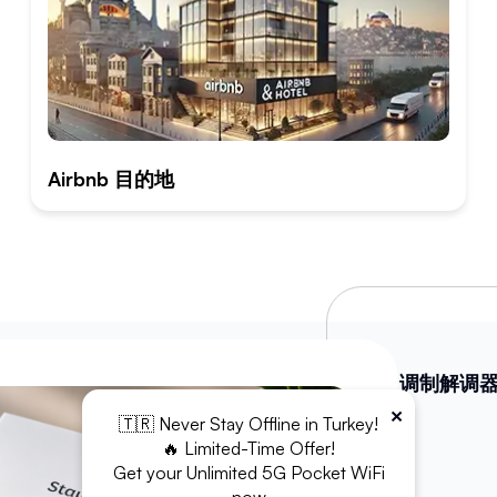
Airbnb 目的地
WiFi 调制解调
×
🇹🇷 Never Stay Offline in Turkey!
充电宝
🔥 Limited-Time Offer!
Get your Unlimited 5G Pocket WiFi