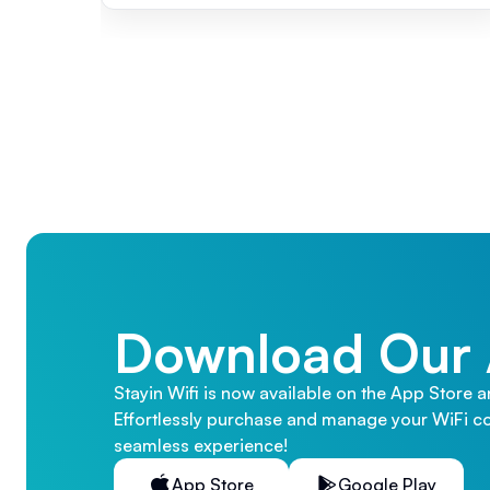
Download Our
Stayin Wifi is now available on the App Store 
Effortlessly purchase and manage your WiFi co
seamless experience!
App Store
Google Play