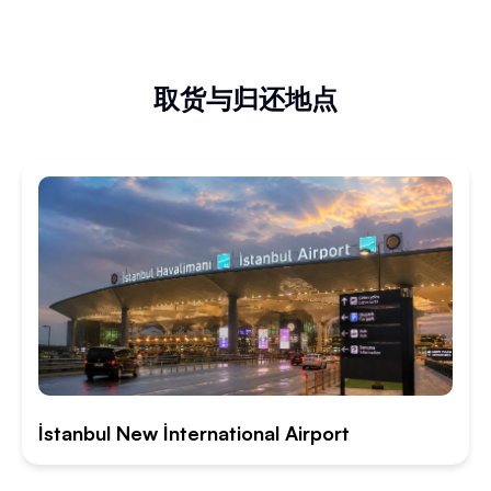
取货与归还地点
İstanbul New İnternational Airport