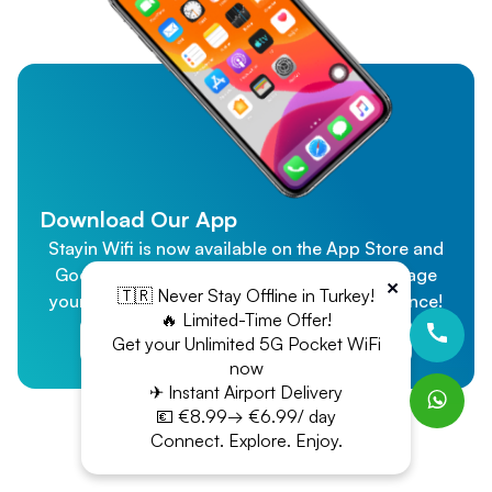
Download Our App
Stayin Wifi is now available on the App Store and
Google Play! Effortlessly purchase and manage
×
🇹🇷 Never Stay Offline in Turkey!
your WiFi connection for a seamless experience!
🔥 Limited-Time Offer!
App Store
Google Play
Get your Unlimited 5G Pocket WiFi
now
✈ Instant Airport Delivery
💶 €8.99→ €6.99/ day
Connect. Explore. Enjoy.