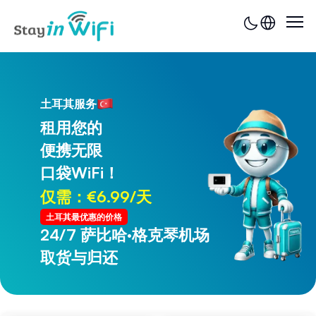
土耳其服务
租用您的
便携无限
口袋WiFi！
仅需：€6.99/天
土耳其最优惠的价格
24/7 萨比哈·格克琴机场
24/7 特拉布宗机场
取货与归还
取货与归还